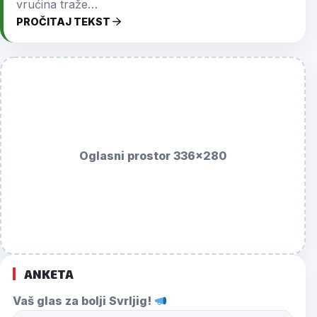
vrućina traže…
PROČITAJ TEKST
Oglasni prostor 336x280
ANKETA
Vaš glas za bolji Svrljig!