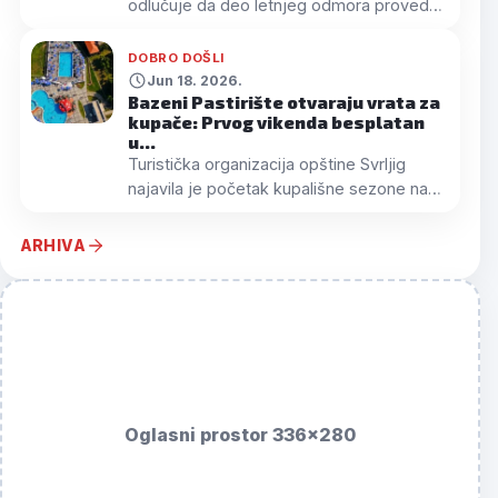
odlučuje da deo letnjeg odmora provede
u s…
DOBRO DOŠLI
Jun 18. 2026.
Bazeni Pastirište otvaraju vrata za
kupače: Prvog vikenda besplatan
u…
Turistička organizacija opštine Svrljig
najavila je početak kupališne sezone na
baze…
ARHIVA
Oglasni prostor 336x280