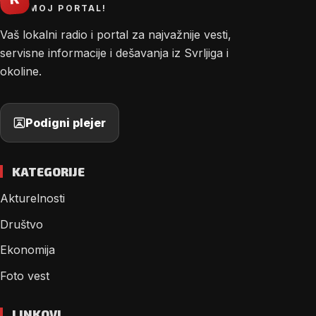
MOJ PORTAL!
Vaš lokalni radio i portal za najvažnije vesti,
servisne informacije i dešavanja iz Svrljiga i
okoline.
Podigni plejer
KATEGORIJE
Akturelnosti
Društvo
Ekonomija
Foto vest
LINKOVI