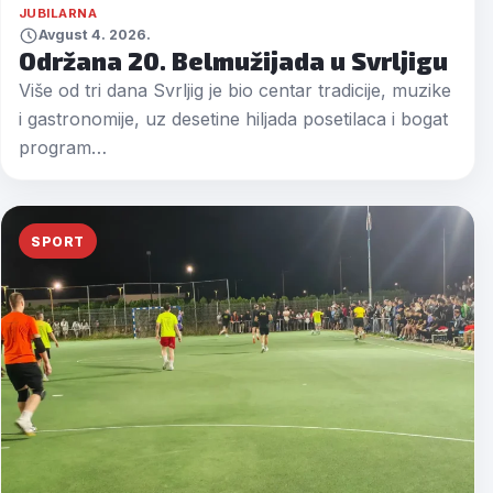
JUBILARNA
Avgust 4. 2026.
Održana 20. Belmužijada u Svrljigu
Više od tri dana Svrljig je bio centar tradicije, muzike
i gastronomije, uz desetine hiljada posetilaca i bogat
program…
SPORT