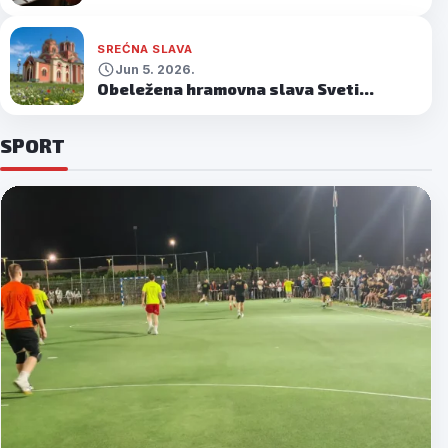
SREĆNA SLAVA
Jun 5. 2026.
Obeležena hramovna slava Sveti…
Jul
27.
SPORT
2026.