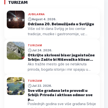
TURIZAM
JUBILARNA
Avgust 4. 2026.
Održana 20. Belmužijada u Svrljigu
Više od tri dana Svrljig je bio centar
tradicije, muzike i gastronomije, uz
desetine…
TURIZAM
Jul 24. 2026.
Otkrijte skriveni biser jugoistočne
Srbije: Zašto bi Niševačka klisur…
Ako tražite mesto gde se netaknuta
priroda, bogata istorija i mir spajaju u
jedinstv…
TURIZAM
Jul 22. 2026.
Sve više građana leto provodi u
Srbiji: Priroda i aktivan odmor sve
p…
Poslednjih godina sve više građana Srbije