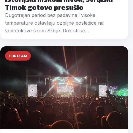
Timok gotovo presušio
Dugotrajan period bez padavina i visoke
temperature ostavljaju ozbiljne posledice na
vodotokove širom Srbije. Dok struč…
TURIZAM