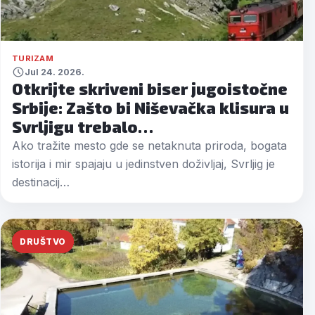
TURIZAM
Jul 24. 2026.
Otkrijte skriveni biser jugoistočne
Srbije: Zašto bi Niševačka klisura u
Svrljigu trebalo…
Ako tražite mesto gde se netaknuta priroda, bogata
istorija i mir spajaju u jedinstven doživljaj, Svrljig je
destinacij…
DRUŠTVO