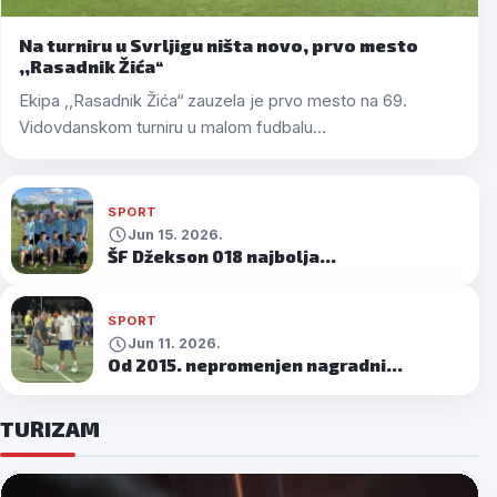
Na turniru u Svrljigu ništa novo, prvo mesto
,,Rasadnik Žića“
Ekipa ,,Rasadnik Žića“ zauzela je prvo mesto na 69.
Vidovdanskom turniru u malom fudbalu…
SPORT
Jun 15. 2026.
ŠF Džekson 018 najbolja…
SPORT
Jun 11. 2026.
Od 2015. nepromenjen nagradni…
Avgust
4.
TURIZAM
2026.