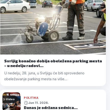
Svrljig konačno dobija obeležena parking mesta
– u nedelju radovi…
U nedelju, 28. juna, u Svrljigu će biti sprovedeno
obeležavanje parking mesta na više…
POLITIKA
Video
Jun 11. 2026.
Danas je održana sednica…