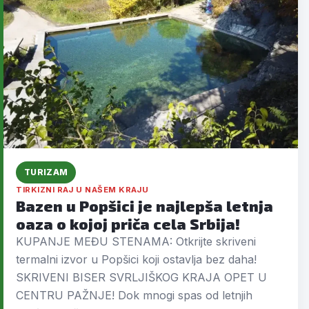
TURIZAM
TIRKIZNI RAJ U NAŠEM KRAJU
Bazen u Popšici je najlepša letnja
oaza o kojoj priča cela Srbija!
KUPANJE MEĐU STENAMA: Otkrijte skriveni
termalni izvor u Popšici koji ostavlja bez daha!
SKRIVENI BISER SVRLJIŠKOG KRAJA OPET U
CENTRU PAŽNJE! Dok mnogi spas od letnjih