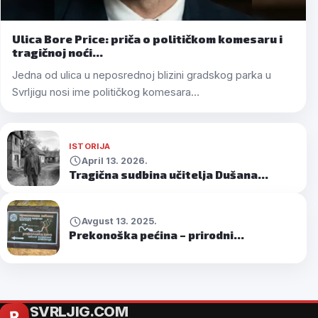
Ulica Bore Price: priča o političkom komesaru i
tragičnoj noći…
Jedna od ulica u neposrednoj blizini gradskog parka u
Svrljigu nosi ime političkog komesara…
ISTORIJA
April 13. 2026.
Tragična sudbina učitelja Dušana…
Avgust 13. 2025.
Prekonoška pećina – prirodni…
SVRLJIG.COM
R