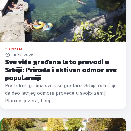
TURIZAM
Jul 22. 2026.
Sve više građana leto provodi u
Srbiji: Priroda i aktivan odmor sve
popularniji
Poslednjih godina sve više građana Srbije odlučuje
da deo letnjeg odmora provede u svojoj zemlji.
Planine, jezera, banj…