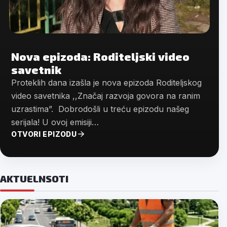
Nova epizoda: Roditeljski video
savetnik
Proteklih dana izašla je nova epizoda Roditeljskog
video savetnika ,,Značaj razvoja govora na ranim
uzrastima”. Dobrodošli u treću epizodu našeg
serijala! U ovoj emisiji…
OTVORI EPIZODU
Jun
24.
AKTUELNSOTI
2026.