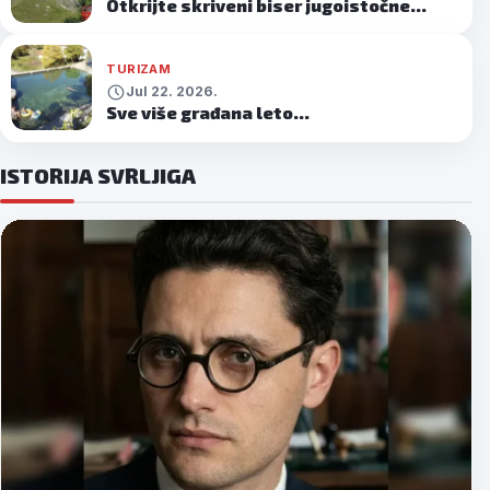
Otkrijte skriveni biser jugoistočne…
TURIZAM
Jul 22. 2026.
Sve više građana leto…
April
21.
ISTORIJA SVRLJIGA
2026.