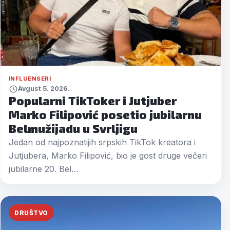
INFLUENSERI
Avgust 5. 2026.
Popularni TikToker i Jutjuber
Marko Filipović posetio jubilarnu
Belmužijadu u Svrljigu
Jedan od najpoznatijih srpskih TikTok kreatora i
Jutjubera, Marko Filipović, bio je gost druge večeri
jubilarne 20. Bel…
DRUŠTVO