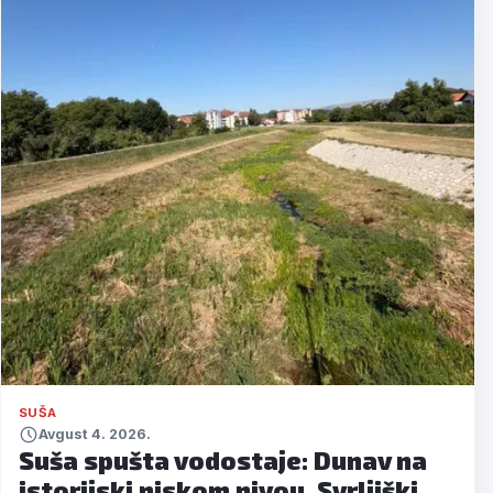
SUŠA
Avgust 4. 2026.
Suša spušta vodostaje: Dunav na
istorijski niskom nivou, Svrljiški