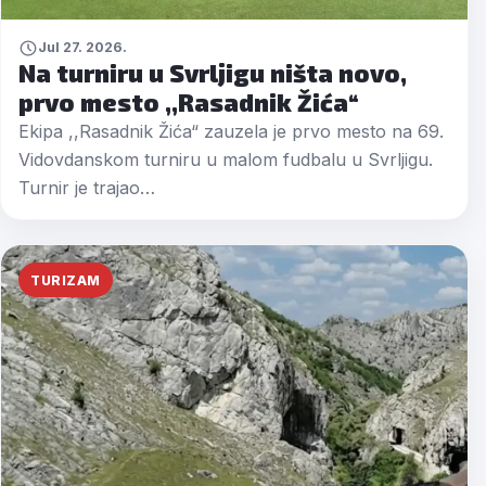
Jul 27. 2026.
Na turniru u Svrljigu ništa novo,
prvo mesto ,,Rasadnik Žića“
Ekipa ,,Rasadnik Žića“ zauzela je prvo mesto na 69.
Vidovdanskom turniru u malom fudbalu u Svrljigu.
Turnir je trajao…
TURIZAM