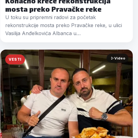
Konačno kreće rekonstrukcija
mosta preko Pravačke reke
U toku su pripremni radovi za početak
rekonstrukcije mosta preko Pravačke reke, u ulici
Vasilija Anđelkovića Albanca u…
Video
VESTI