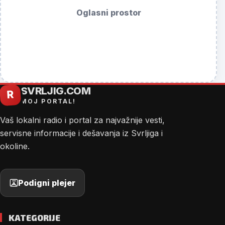
Oglasni prostor
SVRLJIG.COM
R
MOJ PORTAL!
Vaš lokalni radio i portal za najvažnije vesti,
servisne informacije i dešavanja iz Svrljiga i
okoline.
Podigni plejer
KATEGORIJE