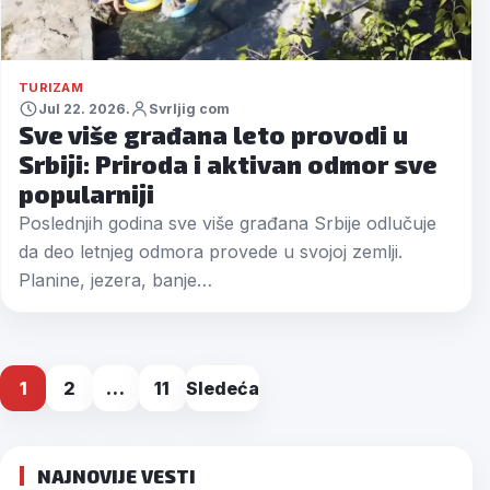
TURIZAM
Jul 22. 2026.
Svrljig com
Sve više građana leto provodi u
Srbiji: Priroda i aktivan odmor sve
popularniji
Poslednjih godina sve više građana Srbije odlučuje
da deo letnjeg odmora provede u svojoj zemlji.
Planine, jezera, banje…
Posts
1
2
…
11
Sledeća
pagination
NAJNOVIJE VESTI