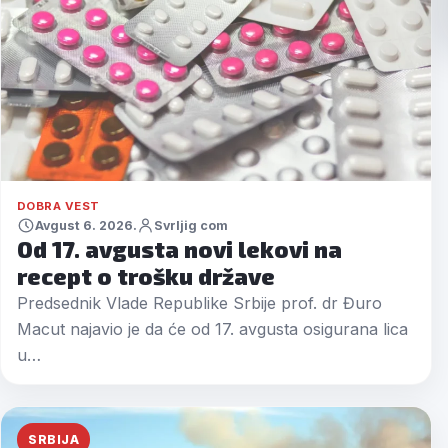
DOBRA VEST
Avgust 6. 2026.
Svrljig com
Od 17. avgusta novi lekovi na
recept o trošku države
Predsednik Vlade Republike Srbije prof. dr Đuro
Macut najavio je da će od 17. avgusta osigurana lica
u…
SRBIJA