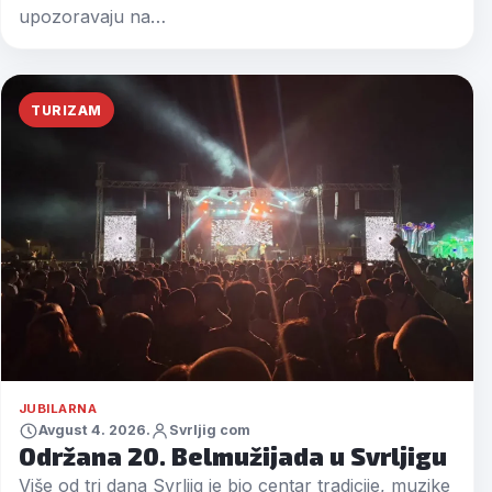
upozoravaju na…
TURIZAM
JUBILARNA
Avgust 4. 2026.
Svrljig com
Održana 20. Belmužijada u Svrljigu
Više od tri dana Svrljig je bio centar tradicije, muzike