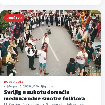
DRUŠTVO
DOBRO DOŠLI
Avgust 5. 2026.
Svrljig com
Svrljig u subotu domaćin
međunarodne smotre folklora
U Svrljigu će u subotu, 8. avgusta, biti održani