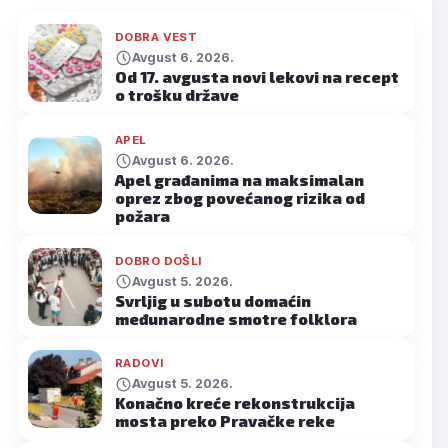
DOBRA VEST
Avgust 6. 2026.
Od 17. avgusta novi lekovi na recept
o trošku države
APEL
Avgust 6. 2026.
Apel građanima na maksimalan
oprez zbog povećanog rizika od
požara
DOBRO DOŠLI
Avgust 5. 2026.
Svrljig u subotu domaćin
međunarodne smotre folklora
RADOVI
Avgust 5. 2026.
Konačno kreće rekonstrukcija
mosta preko Pravačke reke