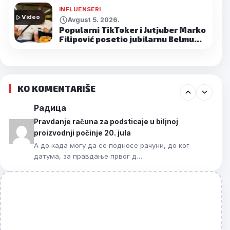
INFLUENSERI
Video
Avgust 5. 2026.
Popularni TikToker i Jutjuber Marko
Filipović posetio jubilarnu Belmu…
KO KOMENTARIŠE
Радица
Pravdanje računa za podsticaje u biljnoj
proizvodnji počinje 20. jula
А до када могу да се подносе рачуни, до ког
датума, за правдање првог д…