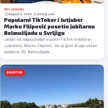
INFLUENSERI
Avgust 5. 2026.
Svrljig com
Popularni TikToker i Jutjuber
Marko Filipović posetio jubilarnu
Belmužijadu u Svrljigu
Jedan od najpoznatijih srpskih TikTok kreatora i
Jutjubera, Marko Filipović, bio je gost druge večeri
jubilarne 20. Belmužijade…
DRUŠTVO