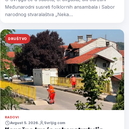
Međunarodni susreti folklornih ansambala i Sabor
narodnog stvaralaštva „Neka…
DRUŠTVO
RADOVI
Avgust 5. 2026.
Svrljig com