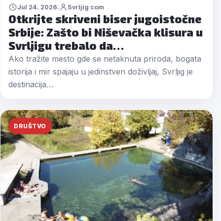
Jul 24. 2026.
Svrljig com
Otkrijte skriveni biser jugoistočne
Srbije: Zašto bi Niševačka klisura u
Svrljigu trebalo da…
Ako tražite mesto gde se netaknuta priroda, bogata
istorija i mir spajaju u jedinstven doživljaj, Svrljig je
destinacija…
DRUŠTVO