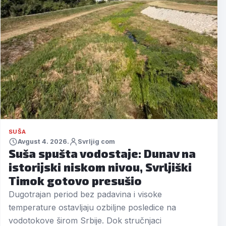
SUŠA
Avgust 4. 2026.
Svrljig com
Suša spušta vodostaje: Dunav na
istorijski niskom nivou, Svrljiški
Timok gotovo presušio
Dugotrajan period bez padavina i visoke
temperature ostavljaju ozbiljne posledice na
vodotokove širom Srbije. Dok stručnjaci