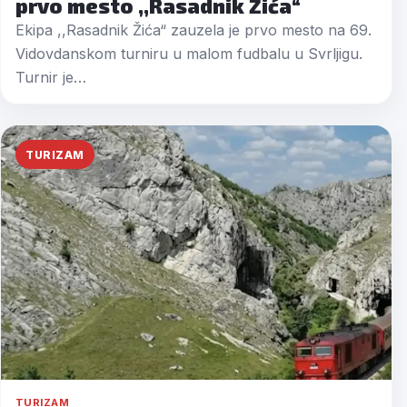
prvo mesto ,,Rasadnik Žića“
Ekipa ,,Rasadnik Žića“ zauzela je prvo mesto na 69.
Vidovdanskom turniru u malom fudbalu u Svrljigu.
Turnir je…
TURIZAM
TURIZAM