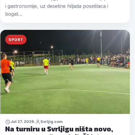
i gastronomije, uz desetine hiljada posetilaca i
bogat…
SPORT
Jul 27. 2026.
Svrljig com
Na turniru u Svrljigu ništa novo,