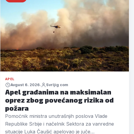
APEL
Avgust 6. 2026.
Svrljig com
Apel građanima na maksimalan
oprez zbog povećanog rizika od
požara
Pomoćnik ministra unutrašnjih poslova Vlade
Republike Srbije i načelnik Sektora za vanredne
situacije Luka Čaušić apelovao je juče…