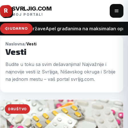
SVRLJIG.COM
Pređi
R
Otvo
MOJ PORTAL!
na
meni
sadržaj
ošku države
Apel građanima na maksimalan oprez zbog po
UDARNO
Naslovna
Vesti
Vesti
Budite u toku sa svim dešavanjima! Najvažnije i
najnovije vesti iz Svrljiga, Nišavskog okruga i Srbije
na jednom mestu – vaš portal svrljig.com.
DRUŠTVO