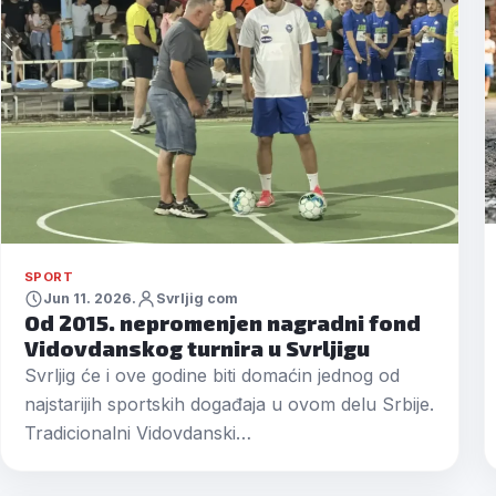
SPORT
Jun 11. 2026.
Svrljig com
Od 2015. nepromenjen nagradni fond
Vidovdanskog turnira u Svrljigu
Svrljig će i ove godine biti domaćin jednog od
najstarijih sportskih događaja u ovom delu Srbije.
Tradicionalni Vidovdanski…