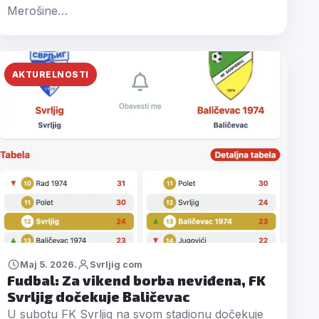
Merošine…
AKTURELNOSTI
Maj 5. 2026.
Svrljig com
Fudbal: Za vikend borba neviđena, FK
Svrljig dočekuje Baličevac
U subotu FK Svrljig na svom stadionu dočekuje