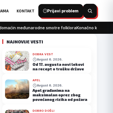
Prijavi problem
NAMA
KONTAKT
Otvori
pretragu
 međunarodne smotre folklora
Konačno kreće rekonstrukc
NAJNOVIJE VESTI
DOBRA VEST
Avgust 6. 2026.
Od 17. avgusta novi lekovi
na recept o trošku države
APEL
Avgust 6. 2026.
Apel građanima na
maksimalan oprez zbog
povećanog rizika od požara
DOBRO DOŠLI