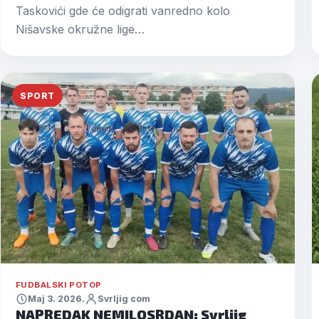
Taskovići gde će odigrati vanredno kolo
Nišavske okružne lige…
SPORT
FUDBALSKI POTOP
Maj 3. 2026.
Svrljig com
NAPREDAK NEMILOSRDAN: Svrljig