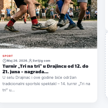
SPORT
Maj 26. 2026.
Svrljig com
Turnir „Tri na tri” u Drajincu od 12. do
21. juna – nagrada…
U selu Drajinac i ove godine biće održan
tradicionalni sportski spektakl – 14. turnir „Tri na
tri” u…