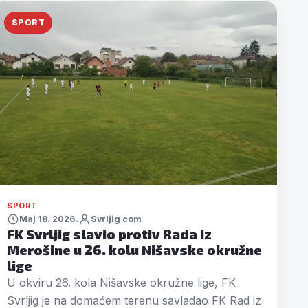
SPORT
SPORT
Maj 18. 2026.
Svrljig com
FK Svrljig slavio protiv Rada iz
Merošine u 26. kolu Nišavske okružne
lige
U okviru 26. kola Nišavske okružne lige, FK
Svrljig je na domaćem terenu savladao FK Rad iz