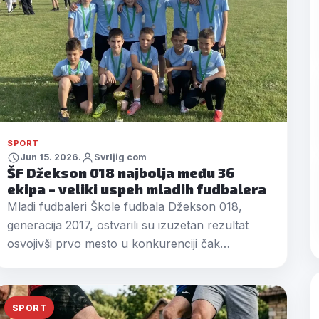
SPORT
Jun 15. 2026.
Svrljig com
ŠF Džekson 018 najbolja među 36
ekipa – veliki uspeh mladih fudbalera
Mladi fudbaleri Škole fudbala Džekson 018,
generacija 2017, ostvarili su izuzetan rezultat
osvojivši prvo mesto u konkurenciji čak…
SPORT