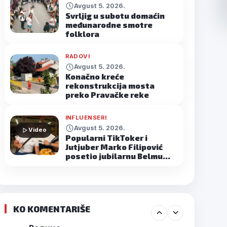
Avgust 5. 2026.
Svrljig u subotu domaćin
međunarodne smotre
folklora
RADOVI
Avgust 5. 2026.
Konačno kreće
rekonstrukcija mosta
preko Pravačke reke
INFLUENSERI
Avgust 5. 2026.
Video
Popularni TikToker i
Jutjuber Marko Filipović
posetio jubilarnu Belmu…
KO KOMENTARIŠE