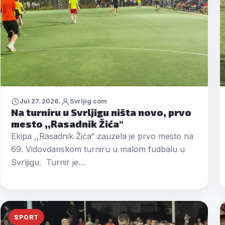
Jul 27. 2026.
Svrljig com
Na turniru u Svrljigu ništa novo, prvo
mesto ,,Rasadnik Žića“
Ekipa ,,Rasadnik Žića“ zauzela je prvo mesto na
69. Vidovdanskom turniru u malom fudbalu u
Svrljigu. Turnir je…
SPORT