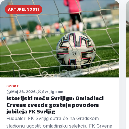
AKTURELNOSTI
SPORT
Maj 26. 2026.
Svrljig com
Istorijski meč u Svrljigu: Omladinci
Crvene zvezde gostuju povodom
jubileja FK Svrljig
Fudbaleri FK Svrljig sutra će na Gradskom
stadionu ugostiti omladinsku selekciju FK Crvena