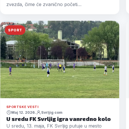
zvezda, čime će zvanično početi…
SPORT
SPORTSKE VESTI
Maj 12. 2026.
Svrljig com
U sredu FK Svrljig igra vanredno kolo
U sredu, 13. maja, FK Svrljig putuje u mesto