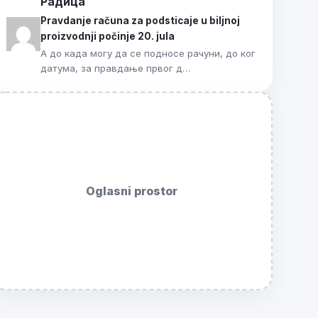
Радица
Pravdanje računa za podsticaje u biljnoj
proizvodnji počinje 20. jula
А до када могу да се подносе рачуни, до ког
датума, за правдање првог д…
Oglasni prostor