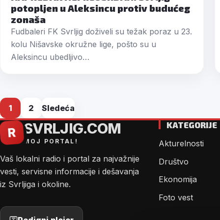
potopljen u Aleksincu protiv budućeg
zonaša
Fudbaleri FK Svrljig doživeli su težak poraz u 23.
kolu Nišavske okružne lige, pošto su u
Aleksincu ubedljivo…
Posts
1
2
Sledeća
pagination
SVRLJIG.COM
KATEGORIJE
R
MOJ PORTAL!
Akturelnosti
Vaš lokalni radio i portal za najvažnije
Društvo
vesti, servisne informacije i dešavanja
Ekonomija
iz Svrljiga i okoline.
Foto vest