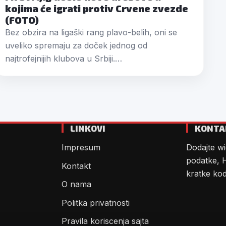
kojima će igrati protiv Crvene zvezde
(FOTO)
Bez obzira na ligaški rang plavo-belih, oni se
uveliko spremaju za doček jednog od
najtrofejnijih klubova u Srbiji.…
LINKOVI
KONTA
Impresum
Dodajte wi
podatke, 
Kontakt
kratke ko
O nama
Politka privatnosti
Pravila koriscenja sajta