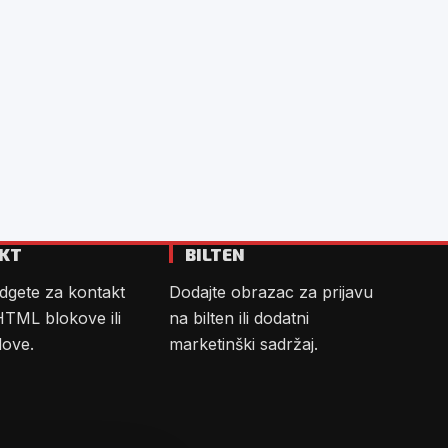
KT
BILTEN
dgete za kontakt
Dodajte obrazac za prijavu
HTML blokove ili
na bilten ili dodatni
dove.
marketinški sadržaj.