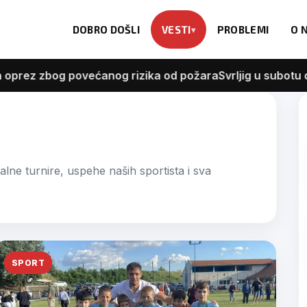
DOBRO DOŠLI
VESTI
PROBLEMI
O 
og povećanog rizika od požara
Svrljig u subotu domaćin
okalne turnire, uspehe naših sportista i sva
SPORT