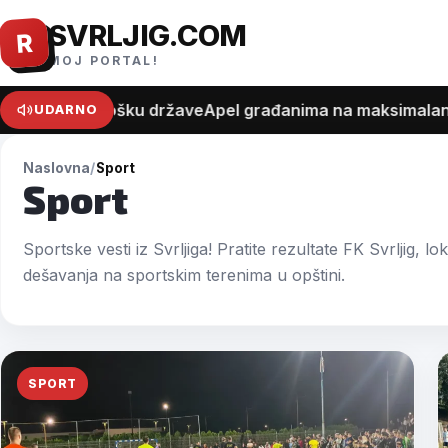
SVRLJIG.COM
Pređi
R
na
MOJ PORTAL!
sadržaj
t o trošku države
Apel građanima na maksimalan oprez zb
UDARNO
Naslovna
Sport
Sport
Sportske vesti iz Svrljiga! Pratite rezultate FK Svrljig, l
dešavanja na sportskim terenima u opštini.
SPORT