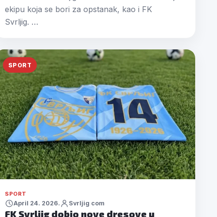
ekipu koja se bori za opstanak, kao i FK
Svrljig. …
SPORT
SPORT
April 24. 2026.
Svrljig com
FK Svrljig dobio nove dresove u