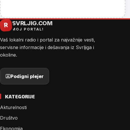
SVRLJIG.COM
R
MOJ PORTAL!
Vaš lokalni radio i portal za najvažnije vesti,
servisne informacije i dešavanja iz Svrljiga i
okoline.
Podigni plejer
KATEGORIJE
Akturelnosti
Društvo
Ekonomija