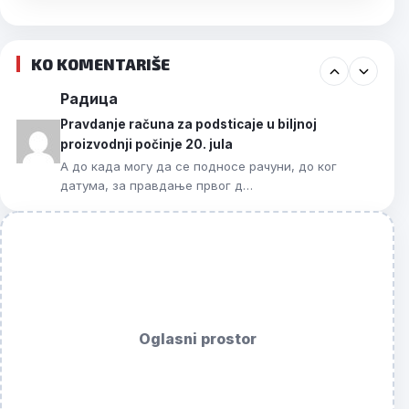
KO KOMENTARIŠE
Радица
Pravdanje računa za podsticaje u biljnoj
proizvodnji počinje 20. jula
А до када могу да се подносе рачуни, до ког
датума, за правдање првог д…
Oglasni prostor