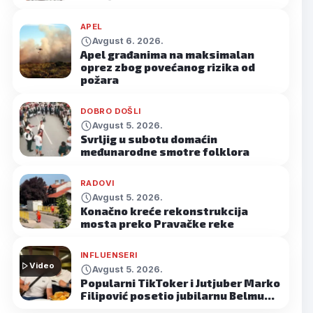
APEL
Avgust 6. 2026.
Apel građanima na maksimalan
oprez zbog povećanog rizika od
požara
DOBRO DOŠLI
Avgust 5. 2026.
Svrljig u subotu domaćin
međunarodne smotre folklora
RADOVI
Avgust 5. 2026.
Konačno kreće rekonstrukcija
mosta preko Pravačke reke
INFLUENSERI
Video
Avgust 5. 2026.
Popularni TikToker i Jutjuber Marko
Filipović posetio jubilarnu Belmu…