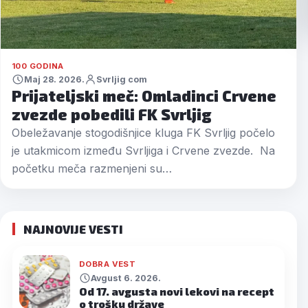
100 GODINA
Maj 28. 2026.
Svrljig com
Prijateljski meč: Omladinci Crvene
zvezde pobedili FK Svrljig
Obeležavanje stogodišnjice kluga FK Svrljig počelo
je utakmicom između Svrljiga i Crvene zvezde. Na
početku meča razmenjeni su…
NAJNOVIJE VESTI
DOBRA VEST
Avgust 6. 2026.
Od 17. avgusta novi lekovi na recept
o trošku države