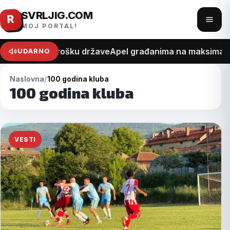
SVRLJIG.COM
Pređi
R
Otvo
MOJ PORTAL!
na
meni
sadržaj
na recept o trošku države
Apel građanima na maksimalan 
UDARNO
Naslovna
100 godina kluba
100 godina kluba
VESTI