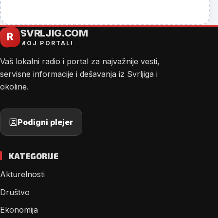
SVRLJIG.COM
R
MOJ PORTAL!
Vaš lokalni radio i portal za najvažnije vesti,
servisne informacije i dešavanja iz Svrljiga i
okoline.
Podigni plejer
KATEGORIJE
Akturelnosti
Društvo
Ekonomija