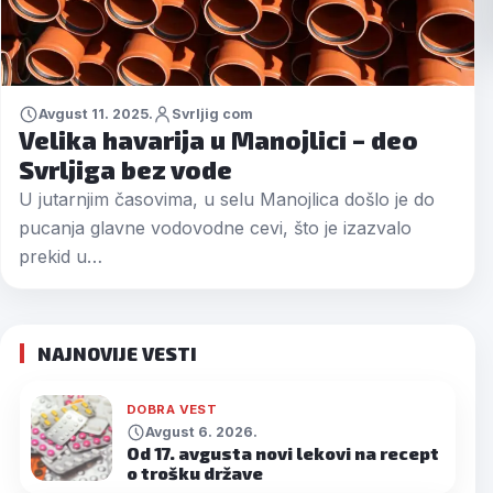
Avgust 11. 2025.
Svrljig com
Velika havarija u Manojlici – deo
Svrljiga bez vode
U jutarnjim časovima, u selu Manojlica došlo je do
pucanja glavne vodovodne cevi, što je izazvalo
prekid u…
NAJNOVIJE VESTI
DOBRA VEST
Avgust 6. 2026.
Od 17. avgusta novi lekovi na recept
o trošku države