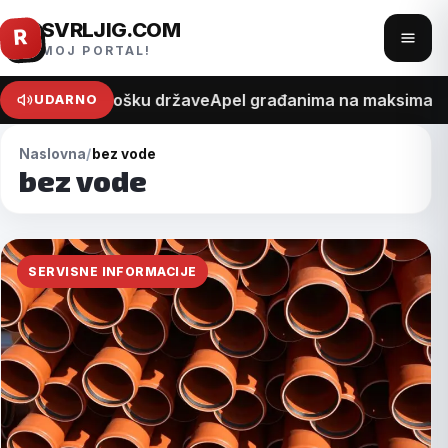
SVRLJIG.COM
Pređi
R
Otvo
MOJ PORTAL!
na
meni
sadržaj
na recept o trošku države
Apel građanima na maksimalan o
UDARNO
Naslovna
bez vode
bez vode
SERVISNE INFORMACIJE