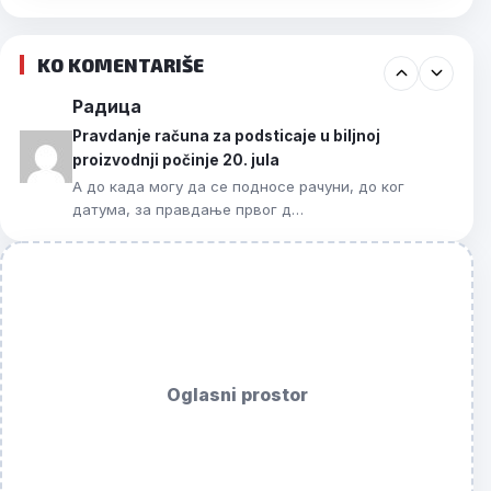
KO KOMENTARIŠE
Радица
Pravdanje računa za podsticaje u biljnoj
proizvodnji počinje 20. jula
А до када могу да се подносе рачуни, до ког
датума, за правдање првог д…
Oglasni prostor