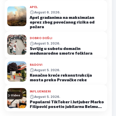
APEL
Avgust 6. 2026.
Apel građanima na maksimalan
oprez zbog povećanog rizika od
požara
DOBRO DOŠLI
Avgust 5. 2026.
Svrljig u subotu domaćin
međunarodne smotre folklora
RADOVI
Avgust 5. 2026.
Konačno kreće rekonstrukcija
mosta preko Pravačke reke
INFLUENSERI
Video
Avgust 5. 2026.
Popularni TikToker i Jutjuber Marko
Filipović posetio jubilarnu Belmu…