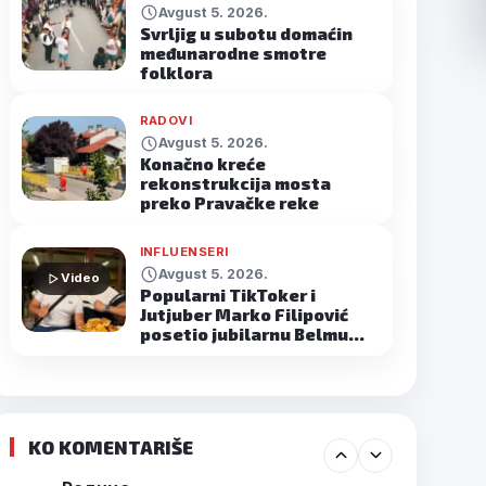
Avgust 5. 2026.
Svrljig u subotu domaćin
međunarodne smotre
folklora
RADOVI
Avgust 5. 2026.
Konačno kreće
rekonstrukcija mosta
preko Pravačke reke
INFLUENSERI
Avgust 5. 2026.
Video
Popularni TikToker i
Jutjuber Marko Filipović
posetio jubilarnu Belmu…
KO KOMENTARIŠE