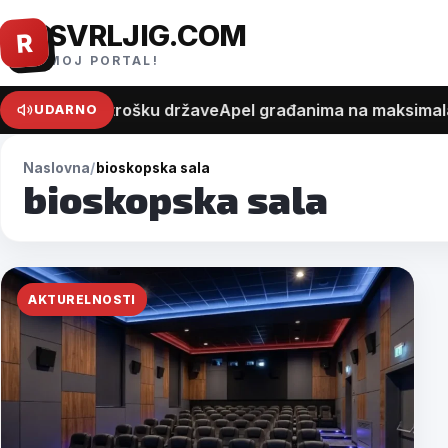
SVRLJIG.COM
Pređi
R
na
MOJ PORTAL!
sadržaj
na recept o trošku države
Apel građanima na maksimalan 
UDARNO
Naslovna
bioskopska sala
bioskopska sala
AKTURELNOSTI