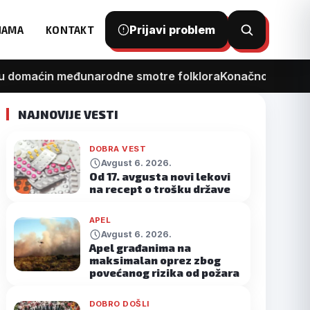
Prijavi problem
NAMA
KONTAKT
Otvori
pretragu
 domaćin međunarodne smotre folklora
Konačno kreće reko
NAJNOVIJE VESTI
DOBRA VEST
Avgust 6. 2026.
Od 17. avgusta novi lekovi
na recept o trošku države
APEL
Avgust 6. 2026.
Apel građanima na
maksimalan oprez zbog
povećanog rizika od požara
DOBRO DOŠLI