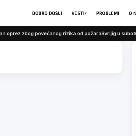
DOBRO DOŠLI
VESTI
PROBLEMI
O 
oprez zbog povećanog rizika od požara
Svrljig u subotu