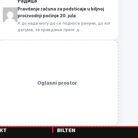
Радица
Pravdanje računa za podsticaje u biljnoj
proizvodnji počinje 20. jula
А до када могу да се подносе рачуни, до ког
датума, за правдање првог д…
Oglasni prostor
KT
BILTEN