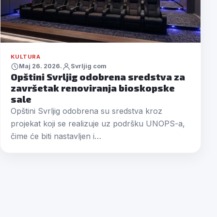
KULTURA
Maj 26. 2026.
Svrljig com
Opštini Svrljig odobrena sredstva za
završetak renoviranja bioskopske
sale
Opštini Svrljig odobrena su sredstva kroz
projekat koji se realizuje uz podršku UNOPS-a,
čime će biti nastavljen i…