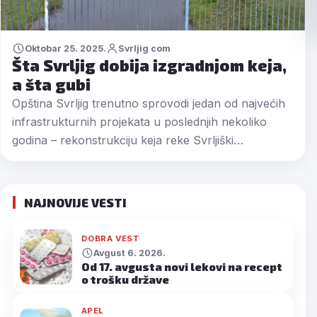
Oktobar 25. 2025.
Svrljig com
Šta Svrljig dobija izgradnjom keja,
a šta gubi
Opština Svrljig trenutno sprovodi jedan od najvećih
infrastrukturnih projekata u poslednjih nekoliko
godina – rekonstrukciju keja reke Svrljiški…
NAJNOVIJE VESTI
DOBRA VEST
Avgust 6. 2026.
Od 17. avgusta novi lekovi na recept
o trošku države
APEL