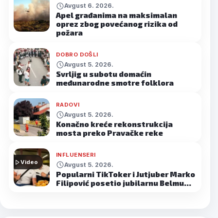
Avgust 6. 2026.
Apel građanima na maksimalan
oprez zbog povećanog rizika od
požara
DOBRO DOŠLI
Avgust 5. 2026.
Svrljig u subotu domaćin
međunarodne smotre folklora
RADOVI
Avgust 5. 2026.
Konačno kreće rekonstrukcija
mosta preko Pravačke reke
INFLUENSERI
Video
Avgust 5. 2026.
Popularni TikToker i Jutjuber Marko
Filipović posetio jubilarnu Belmu…