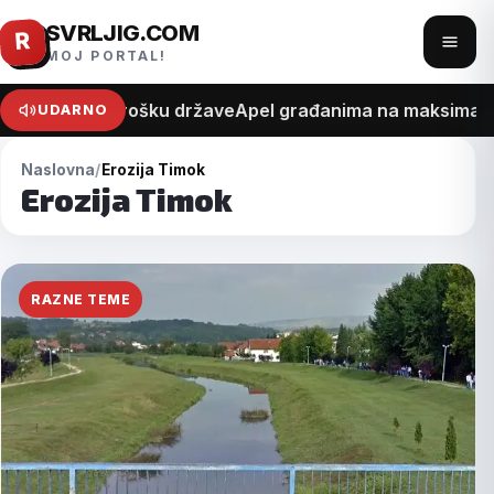
SVRLJIG.COM
Pređi
R
Otvo
MOJ PORTAL!
na
meni
sadržaj
na recept o trošku države
Apel građanima na maksimalan 
UDARNO
Naslovna
Erozija Timok
Erozija Timok
RAZNE TEME