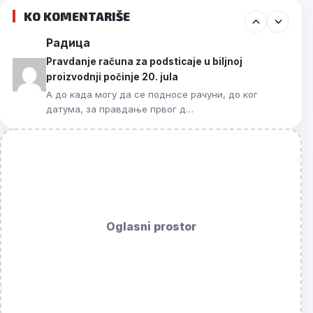
KO KOMENTARIŠE
Радица
Pravdanje računa za podsticaje u biljnoj
proizvodnji počinje 20. jula
А до када могу да се подносе рачуни, до ког
датума, за правдање првог д…
Oglasni prostor