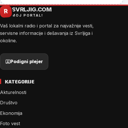
SVRLJIG.COM
R
MOJ PORTAL!
Vaš lokalni radio i portal za najvažnije vesti,
servisne informacije i dešavanja iz Svrljiga i
okoline.
Podigni plejer
KATEGORIJE
Akturelnosti
Društvo
Ekonomija
Foto vest