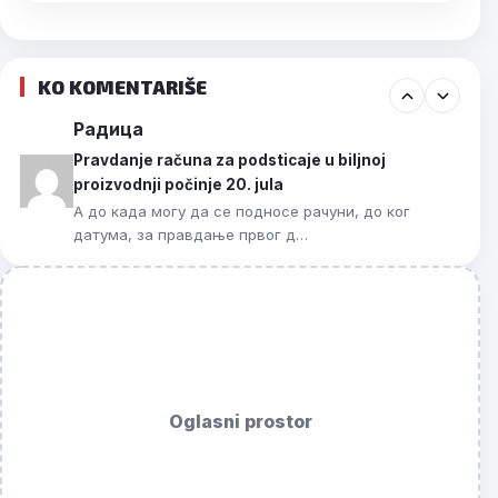
KO KOMENTARIŠE
Радица
Pravdanje računa za podsticaje u biljnoj
proizvodnji počinje 20. jula
А до када могу да се подносе рачуни, до ког
датума, за правдање првог д…
Oglasni prostor