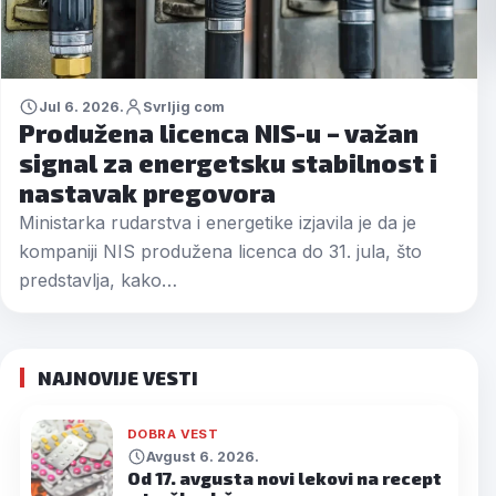
Jul 6. 2026.
Svrljig com
Produžena licenca NIS-u – važan
signal za energetsku stabilnost i
nastavak pregovora
Ministarka rudarstva i energetike izjavila je da je
kompaniji NIS produžena licenca do 31. jula, što
predstavlja, kako…
NAJNOVIJE VESTI
DOBRA VEST
Avgust 6. 2026.
Od 17. avgusta novi lekovi na recept