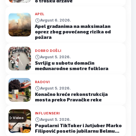
o trošku države
APEL
Avgust 6. 2026.
Apel građanima na maksimalan
oprez zbog povećanog rizika od
požara
DOBRO DOŠLI
Avgust 5. 2026.
Svrljig u subotu domaćin
međunarodne smotre folklora
RADOVI
Avgust 5. 2026.
Konačno kreće rekonstrukcija
mosta preko Pravačke reke
INFLUENSERI
Video
Avgust 5. 2026.
Popularni TikToker i Jutjuber Marko
Filipović posetio jubilarnu Belmu…