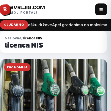
SVRLJIG.COM
Pređi
R
Otvo
MOJ PORTAL!
na
meni
sadržaj
na recept o trošku države
Apel građanima na maksimalan o
UDARNO
Naslovna
licenca NIS
licenca NIS
EKONOMIJA