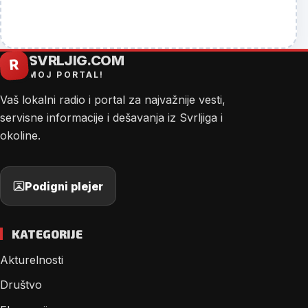
SVRLJIG.COM
R
MOJ PORTAL!
Vaš lokalni radio i portal za najvažnije vesti,
servisne informacije i dešavanja iz Svrljiga i
okoline.
Podigni plejer
KATEGORIJE
Akturelnosti
Društvo