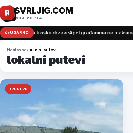
SVRLJIG.COM
Pređi
R
na
MOJ PORTAL!
sadržaj
i na recept o trošku države
Apel građanima na maksimalan
UDARNO
Naslovna
lokalni putevi
lokalni putevi
DRUŠTVO