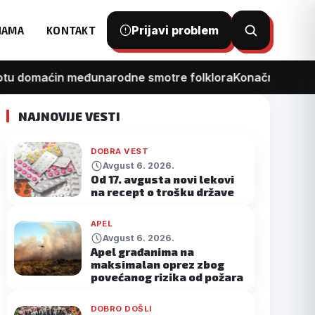
Prijavi problem
NAMA
KONTAKT
Otvori
pretragu
tu domaćin međunarodne smotre folklora
Konačno kreće re
NAJNOVIJE VESTI
DOBRA VEST
Avgust 6. 2026.
Od 17. avgusta novi lekovi
na recept o trošku države
APEL
Avgust 6. 2026.
Apel građanima na
maksimalan oprez zbog
povećanog rizika od požara
DOBRO DOŠLI