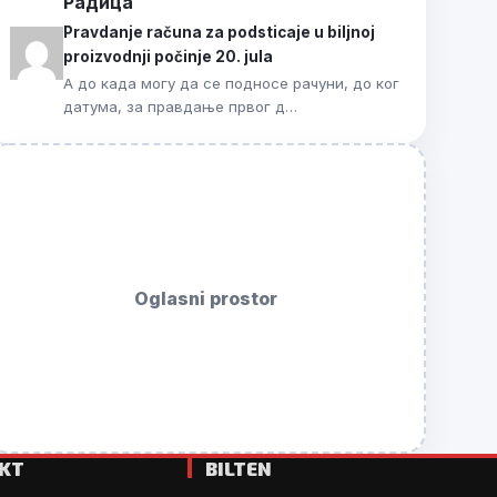
Радица
Pravdanje računa za podsticaje u biljnoj
proizvodnji počinje 20. jula
А до када могу да се подносе рачуни, до ког
датума, за правдање првог д…
Oglasni prostor
KT
BILTEN