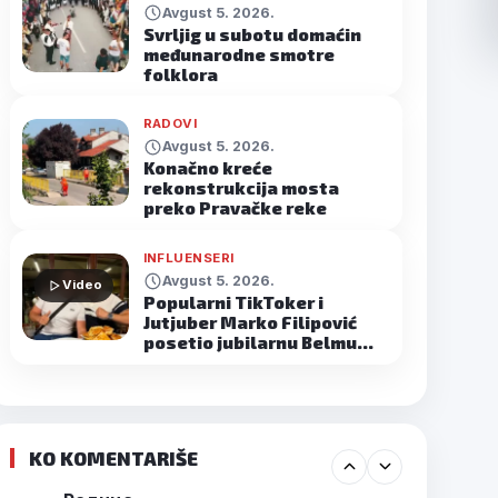
Avgust 5. 2026.
Svrljig u subotu domaćin
međunarodne smotre
folklora
RADOVI
Avgust 5. 2026.
Konačno kreće
rekonstrukcija mosta
preko Pravačke reke
INFLUENSERI
Avgust 5. 2026.
Video
Popularni TikToker i
Jutjuber Marko Filipović
posetio jubilarnu Belmu…
KO KOMENTARIŠE