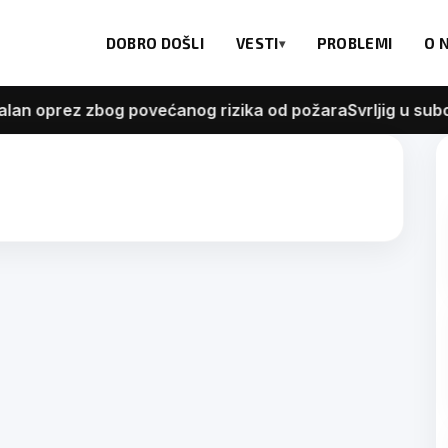
DOBRO DOŠLI
VESTI
PROBLEMI
O 
 oprez zbog povećanog rizika od požara
Svrljig u subo