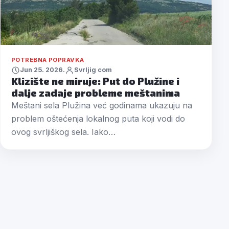
POTREBNA POPRAVKA
Jun 25. 2026.
Svrljig com
Klizište ne miruje: Put do Plužine i
dalje zadaje probleme meštanima
Meštani sela Plužina već godinama ukazuju na
problem oštećenja lokalnog puta koji vodi do
ovog svrljiškog sela. Iako…