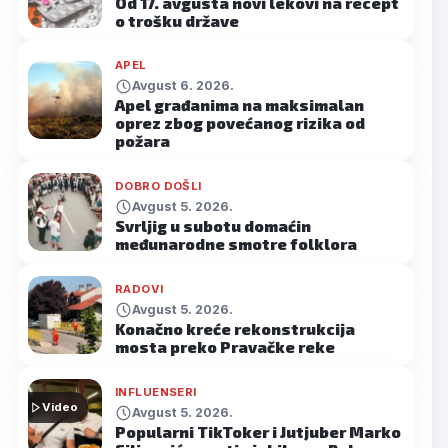
Od 17. avgusta novi lekovi na recept
o trošku države
APEL
Avgust 6. 2026.
Apel građanima na maksimalan
oprez zbog povećanog rizika od
požara
DOBRO DOŠLI
Avgust 5. 2026.
Svrljig u subotu domaćin
međunarodne smotre folklora
RADOVI
Avgust 5. 2026.
Konačno kreće rekonstrukcija
mosta preko Pravačke reke
INFLUENSERI
Video
Avgust 5. 2026.
Popularni TikToker i Jutjuber Marko