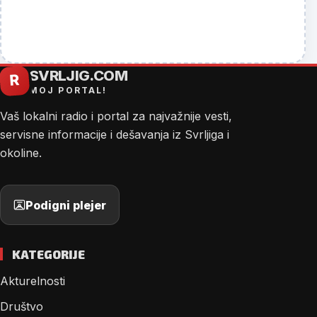
SVRLJIG.COM
R
MOJ PORTAL!
Vaš lokalni radio i portal za najvažnije vesti,
servisne informacije i dešavanja iz Svrljiga i
okoline.
Podigni plejer
KATEGORIJE
Akturelnosti
Društvo