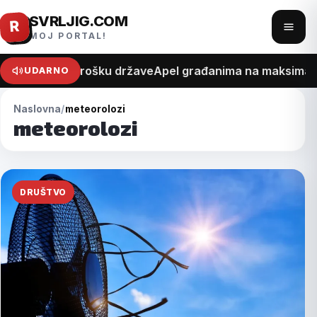
SVRLJIG.COM
Pređi
R
Otvo
MOJ PORTAL!
na
meni
sadržaj
 na recept o trošku države
Apel građanima na maksimalan 
UDARNO
Naslovna
meteorolozi
meteorolozi
DRUŠTVO