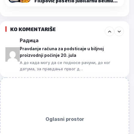
Filipović posetio jubilarnu Belmu…
KO KOMENTARIŠE
Радица
Pravdanje računa za podsticaje u biljnoj
proizvodnji počinje 20. jula
А до када могу да се подносе рачуни, до ког
датума, за правдање првог д…
Oglasni prostor