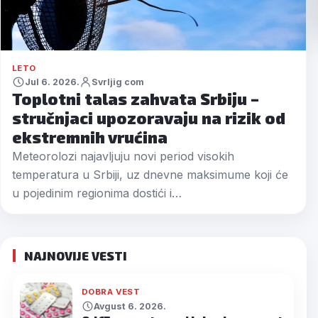
LETO
Jul 6. 2026.
Svrljig com
Toplotni talas zahvata Srbiju –
stručnjaci upozoravaju na rizik od
ekstremnih vrućina
Meteorolozi najavljuju novi period visokih
temperatura u Srbiji, uz dnevne maksimume koji će
u pojedinim regionima dostići i…
NAJNOVIJE VESTI
DOBRA VEST
Avgust 6. 2026.