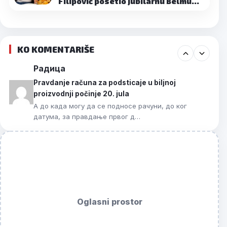
Filipović posetio jubilarnu Belmu…
KO KOMENTARIŠE
Радица
Pravdanje računa za podsticaje u biljnoj
proizvodnji počinje 20. jula
А до када могу да се подносе рачуни, до ког
датума, за правдање првог д…
Oglasni prostor