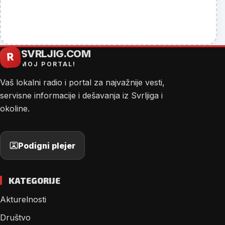
SVRLJIG.COM
R
MOJ PORTAL!
Vaš lokalni radio i portal za najvažnije vesti,
servisne informacije i dešavanja iz Svrljiga i
okoline.
Podigni plejer
KATEGORIJE
Akturelnosti
Društvo