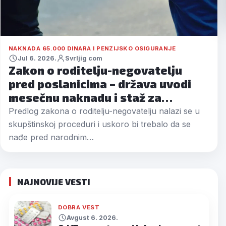
NAKNADA 65.000 DINARA I PENZIJSKO OSIGURANJE
Jul 6. 2026.
Svrljig com
Zakon o roditelju-negovatelju
pred poslanicima – država uvodi
mesečnu naknadu i staž za…
Predlog zakona o roditelju-negovatelju nalazi se u
skupštinskoj proceduri i uskoro bi trebalo da se
nađe pred narodnim…
NAJNOVIJE VESTI
DOBRA VEST
Avgust 6. 2026.