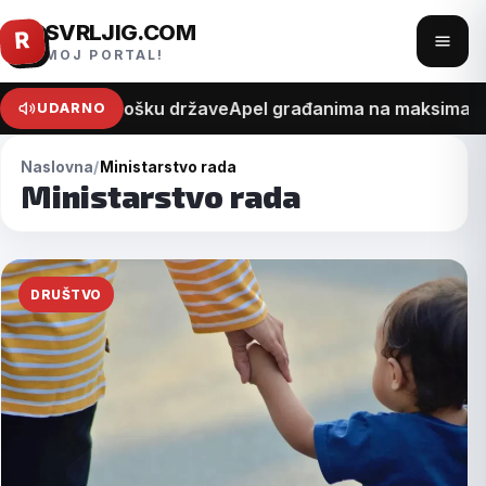
SVRLJIG.COM
Pređi
R
Otvo
MOJ PORTAL!
na
meni
sadržaj
na recept o trošku države
Apel građanima na maksimalan 
UDARNO
Naslovna
Ministarstvo rada
Ministarstvo rada
DRUŠTVO