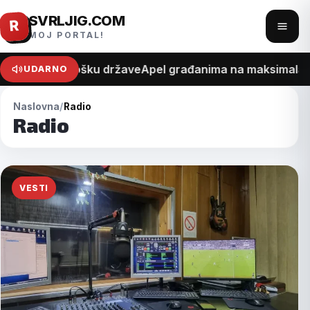
SVRLJIG.COM
Pređi
R
Otvo
MOJ PORTAL!
na
meni
sadržaj
a recept o trošku države
Apel građanima na maksimalan o
UDARNO
Naslovna
Radio
Radio
VESTI