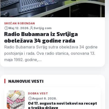
SREĆAN ROĐENDAN
Maj 12. 2026.
Svrljig com
Radio Bubamara iz Svrljiga
obeležava 34 godine rada
Radio Bubamara Svrljig sutra obeležava 34 godine
postojanja i rada. Ova radio stanica, osnovana 13.
maja 1992. godine,…
NAJNOVIJE VESTI
DOBRA VEST
Avgust 6. 2026.
Od 17. avgusta novi lekovi na recept
o trošku države