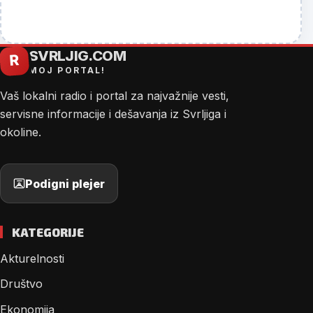
SVRLJIG.COM
R
MOJ PORTAL!
Vaš lokalni radio i portal za najvažnije vesti,
servisne informacije i dešavanja iz Svrljiga i
okoline.
Podigni plejer
KATEGORIJE
Akturelnosti
Društvo
Ekonomija