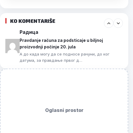
KO KOMENTARIŠE
Радица
Pravdanje računa za podsticaje u biljnoj
proizvodnji počinje 20. jula
А до када могу да се подносе рачуни, до ког
датума, за правдање првог д…
Oglasni prostor