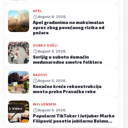
APEL
Avgust 6. 2026.
Apel građanima na maksimalan
oprez zbog povećanog rizika od
požara
DOBRO DOŠLI
Avgust 5. 2026.
Svrljig u subotu domaćin
međunarodne smotre folklora
RADOVI
Avgust 5. 2026.
Konačno kreće rekonstrukcija
mosta preko Pravačke reke
INFLUENSERI
Video
Avgust 5. 2026.
Popularni TikToker i Jutjuber Marko
Filipović posetio jubilarnu Belmu…