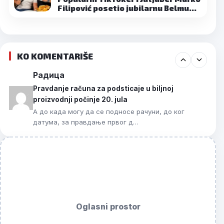
Filipović posetio jubilarnu Belmu…
KO KOMENTARIŠE
Радица
Pravdanje računa za podsticaje u biljnoj
proizvodnji počinje 20. jula
А до када могу да се подносе рачуни, до ког
датума, за правдање првог д…
Oglasni prostor