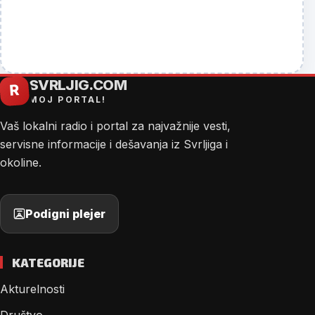
SVRLJIG.COM
R
MOJ PORTAL!
Vaš lokalni radio i portal za najvažnije vesti,
servisne informacije i dešavanja iz Svrljiga i
okoline.
Podigni plejer
KATEGORIJE
Akturelnosti
Društvo