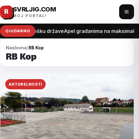
SVRLJIG.COM
Pređi
R
Otvo
MOJ PORTAL!
na
meni
sadržaj
na recept o trošku države
Apel građanima na maksimalan o
UDARNO
Naslovna
RB Kop
RB Kop
AKTURELNOSTI