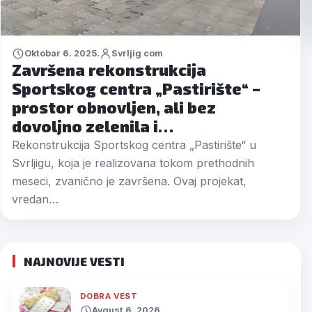
Oktobar 6. 2025.
Svrljig com
Završena rekonstrukcija
Sportskog centra „Pastirište“ –
prostor obnovljen, ali bez
dovoljno zelenila i…
Rekonstrukcija Sportskog centra „Pastirište“ u
Svrljigu, koja je realizovana tokom prethodnih
meseci, zvanično je završena. Ovaj projekat,
vredan…
NAJNOVIJE VESTI
DOBRA VEST
Avgust 6. 2026.