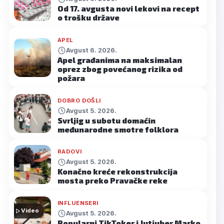
Od 17. avgusta novi lekovi na recept
o trošku države
APEL
Avgust 6. 2026.
Apel građanima na maksimalan
oprez zbog povećanog rizika od
požara
DOBRO DOŠLI
Avgust 5. 2026.
Svrljig u subotu domaćin
međunarodne smotre folklora
RADOVI
Avgust 5. 2026.
Konačno kreće rekonstrukcija
mosta preko Pravačke reke
INFLUENSERI
Video
Avgust 5. 2026.
Popularni TikToker i Jutjuber Marko