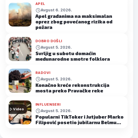
APEL
Avgust 6. 2026.
Apel građanima na maksimalan
oprez zbog povećanog rizika od
požara
DOBRO DOŠLI
Avgust 5. 2026.
Svrljig u subotu domaćin
međunarodne smotre folklora
RADOVI
Avgust 5. 2026.
Konačno kreće rekonstrukcija
mosta preko Pravačke reke
INFLUENSERI
Video
Avgust 5. 2026.
Popularni TikToker i Jutjuber Marko
Filipović posetio jubilarnu Belmu…