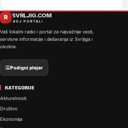
SVRLJIG.COM
R
MOJ PORTAL!
Vaš lokalni radio i portal za najvažnije vesti,
servisne informacije i dešavanja iz Svrljiga i
okoline.
Podigni plejer
KATEGORIJE
Akturelnosti
Društvo
Ekonomija