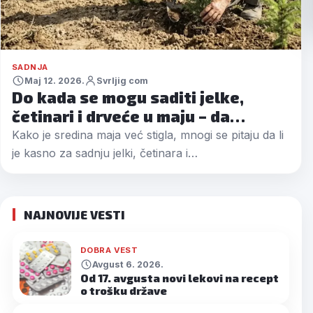
SADNJA
Maj 12. 2026.
Svrljig com
Do kada se mogu saditi jelke,
četinari i drveće u maju – da…
Kako je sredina maja već stigla, mnogi se pitaju da li
je kasno za sadnju jelki, četinara i…
NAJNOVIJE VESTI
DOBRA VEST
Avgust 6. 2026.
Od 17. avgusta novi lekovi na recept
o trošku države