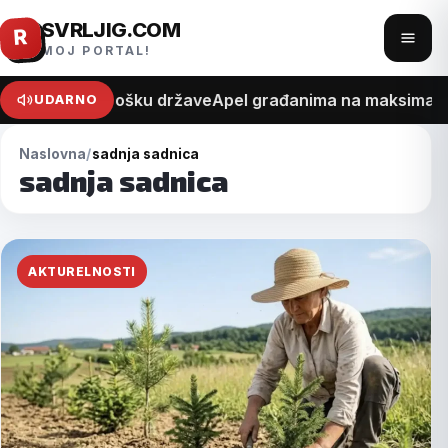
SVRLJIG.COM
Pređi
R
Otvo
MOJ PORTAL!
na
meni
sadržaj
na recept o trošku države
Apel građanima na maksimalan 
UDARNO
Naslovna
sadnja sadnica
sadnja sadnica
AKTURELNOSTI