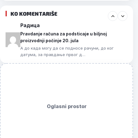
KO KOMENTARIŠE
Радица
Pravdanje računa za podsticaje u biljnoj
proizvodnji počinje 20. jula
А до када могу да се подносе рачуни, до ког
датума, за правдање првог д…
Oglasni prostor