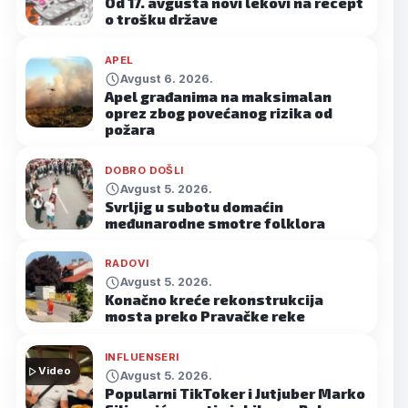
Od 17. avgusta novi lekovi na recept
o trošku države
APEL
Avgust 6. 2026.
Apel građanima na maksimalan
oprez zbog povećanog rizika od
požara
DOBRO DOŠLI
Avgust 5. 2026.
Svrljig u subotu domaćin
međunarodne smotre folklora
RADOVI
Avgust 5. 2026.
Konačno kreće rekonstrukcija
mosta preko Pravačke reke
INFLUENSERI
Video
Avgust 5. 2026.
Popularni TikToker i Jutjuber Marko