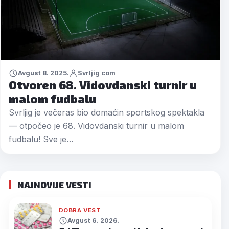
Avgust 8. 2025.
Svrljig com
Otvoren 68. Vidovdanski turnir u
malom fudbalu
Svrljig je večeras bio domaćin sportskog spektakla
— otpočeo je 68. Vidovdanski turnir u malom
fudbalu! Sve je…
NAJNOVIJE VESTI
DOBRA VEST
Avgust 6. 2026.