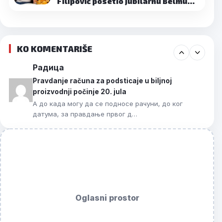
Filipović posetio jubilarnu Belmu…
KO KOMENTARIŠE
Радица
Pravdanje računa za podsticaje u biljnoj
proizvodnji počinje 20. jula
А до када могу да се подносе рачуни, до ког
датума, за правдање првог д…
Oglasni prostor