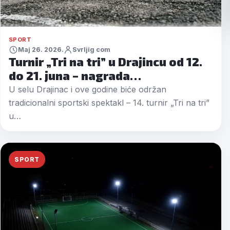
SPORT
Maj 26. 2026.
Svrljig com
Turnir „Tri na tri” u Drajincu od 12.
do 21. juna – nagrada…
U selu Drajinac i ove godine biće održan
tradicionalni sportski spektakl – 14. turnir „Tri na tri”
u…
SPORT