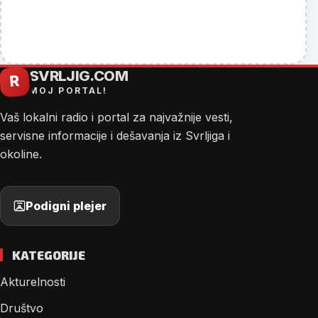
SVRLJIG.COM
R
MOJ PORTAL!
Vaš lokalni radio i portal za najvažnije vesti,
servisne informacije i dešavanja iz Svrljiga i
okoline.
Podigni plejer
KATEGORIJE
Akturelnosti
Društvo