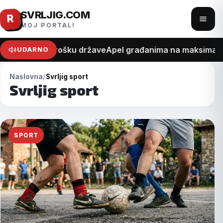
SVRLJIG.COM
Pređi
R
Otvo
MOJ PORTAL!
na
meni
sadržaj
na recept o trošku države
Apel građanima na maksimalan o
UDARNO
Naslovna
Svrljig sport
Svrljig sport
SPORT