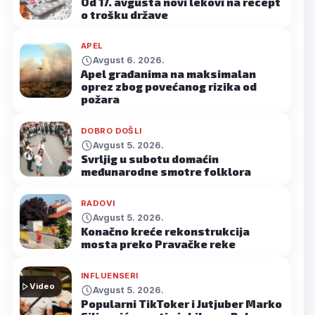
Od 17. avgusta novi lekovi na recept
o trošku države
APEL
Avgust 6. 2026.
Apel građanima na maksimalan
oprez zbog povećanog rizika od
požara
DOBRO DOŠLI
Avgust 5. 2026.
Svrljig u subotu domaćin
međunarodne smotre folklora
RADOVI
Avgust 5. 2026.
Konačno kreće rekonstrukcija
mosta preko Pravačke reke
INFLUENSERI
Video
Avgust 5. 2026.
Popularni TikToker i Jutjuber Marko