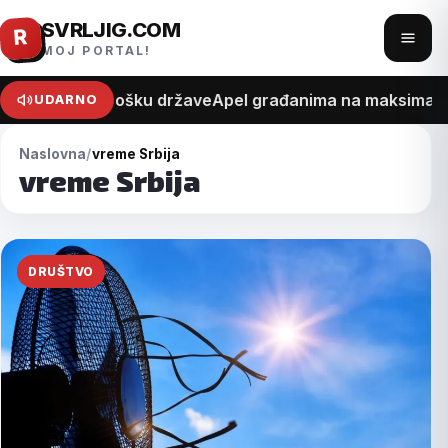
SVRLJIG.COM
Pređi
R
Otvo
MOJ PORTAL!
na
meni
sadržaj
na recept o trošku države
Apel građanima na maksimalan 
UDARNO
Naslovna
vreme Srbija
vreme Srbija
DRUŠTVO