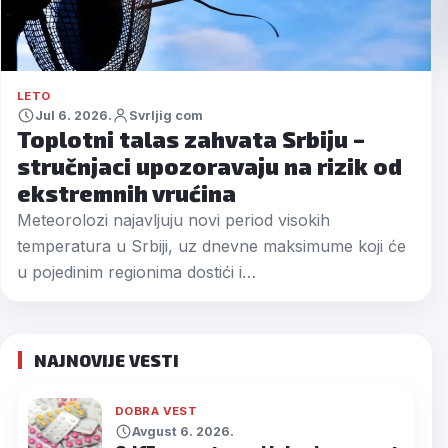
LETO
Jul 6. 2026.
Svrljig com
Toplotni talas zahvata Srbiju –
stručnjaci upozoravaju na rizik od
ekstremnih vrućina
Meteorolozi najavljuju novi period visokih
temperatura u Srbiji, uz dnevne maksimume koji će
u pojedinim regionima dostići i…
NAJNOVIJE VESTI
DOBRA VEST
Avgust 6. 2026.