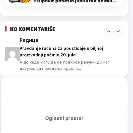
Filipović posetio jubilarnu Belmu…
KO KOMENTARIŠE
Радица
Pravdanje računa za podsticaje u biljnoj
proizvodnji počinje 20. jula
А до када могу да се подносе рачуни, до ког
датума, за правдање првог д…
Oglasni prostor