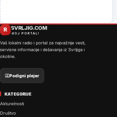
SVRLJIG.COM
R
MOJ PORTAL!
Vaš lokalni radio i portal za najvažnije vesti,
servisne informacije i dešavanja iz Svrljiga i
okoline.
Podigni plejer
KATEGORIJE
Akturelnosti
Društvo