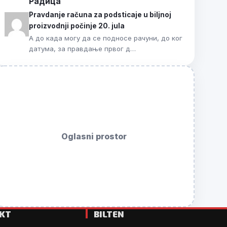
Радица
Pravdanje računa za podsticaje u biljnoj
proizvodnji počinje 20. jula
А до када могу да се подносе рачуни, до ког
датума, за правдање првог д…
Oglasni prostor
KT
BILTEN