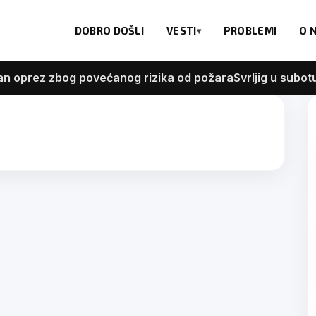
DOBRO DOŠLI
VESTI
PROBLEMI
O 
prez zbog povećanog rizika od požara
Svrljig u subotu