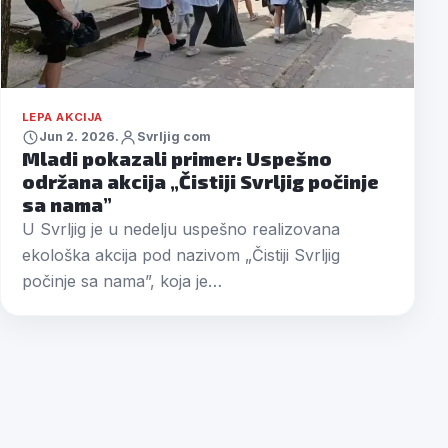
LEPA AKCIJA
Jun 2. 2026.
Svrljig com
Mladi pokazali primer: Uspešno
održana akcija „Čistiji Svrljig počinje
sa nama”
U Svrljig je u nedelju uspešno realizovana
ekološka akcija pod nazivom „Čistiji Svrljig
počinje sa nama”, koja je…