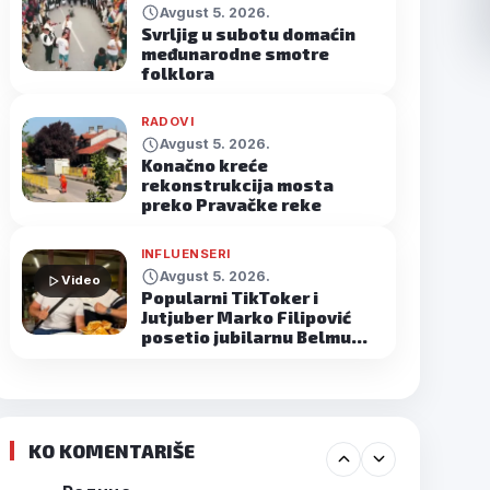
Avgust 5. 2026.
Svrljig u subotu domaćin
međunarodne smotre
folklora
RADOVI
Avgust 5. 2026.
Konačno kreće
rekonstrukcija mosta
preko Pravačke reke
INFLUENSERI
Avgust 5. 2026.
Video
Popularni TikToker i
Jutjuber Marko Filipović
posetio jubilarnu Belmu…
KO KOMENTARIŠE