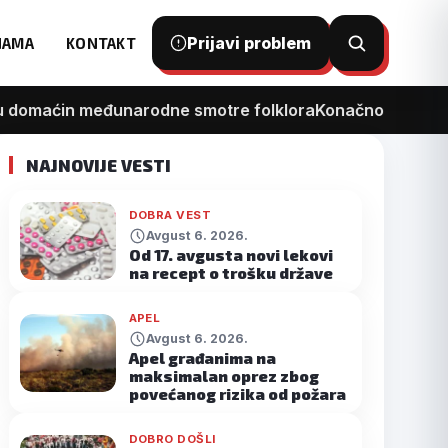
Prijavi problem
NAMA
KONTAKT
Otvori
pretragu
 domaćin međunarodne smotre folklora
Konačno kreće reko
NAJNOVIJE VESTI
DOBRA VEST
Avgust 6. 2026.
Od 17. avgusta novi lekovi
na recept o trošku države
APEL
Avgust 6. 2026.
Apel građanima na
maksimalan oprez zbog
povećanog rizika od požara
DOBRO DOŠLI