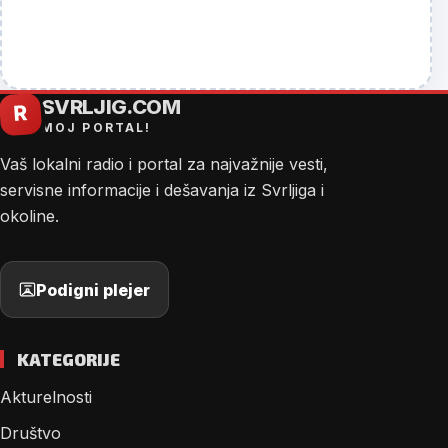
SVRLJIG.COM
R
MOJ PORTAL!
Vaš lokalni radio i portal za najvažnije vesti,
servisne informacije i dešavanja iz Svrljiga i
okoline.
Podigni plejer
KATEGORIJE
Akturelnosti
Društvo