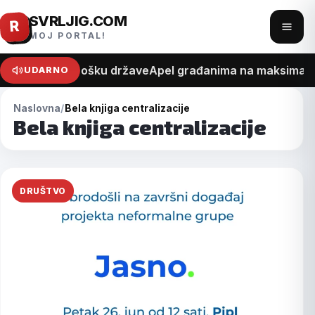
SVRLJIG.COM
Pređi
R
Otvo
MOJ PORTAL!
na
meni
sadržaj
na recept o trošku države
Apel građanima na maksimalan 
UDARNO
Naslovna
Bela knjiga centralizacije
Bela knjiga centralizacije
DRUŠTVO