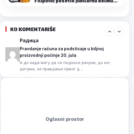
Filipović posetio jubilarnu Belmu…
KO KOMENTARIŠE
Радица
Pravdanje računa za podsticaje u biljnoj
proizvodnji počinje 20. jula
А до када могу да се подносе рачуни, до ког
датума, за правдање првог д…
Oglasni prostor