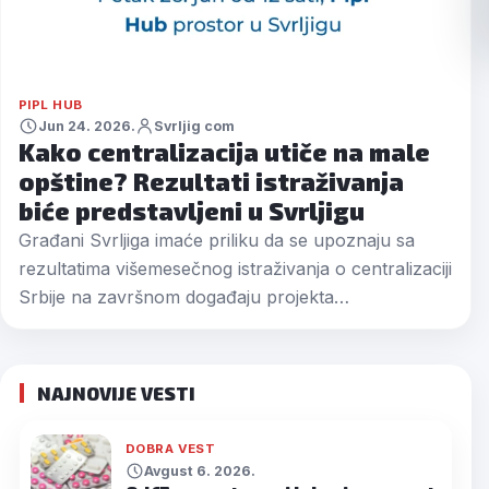
PIPL HUB
Jun 24. 2026.
Svrljig com
Kako centralizacija utiče na male
opštine? Rezultati istraživanja
biće predstavljeni u Svrljigu
Građani Svrljiga imaće priliku da se upoznaju sa
rezultatima višemesečnog istraživanja o centralizaciji
Srbije na završnom događaju projekta…
NAJNOVIJE VESTI
DOBRA VEST
Avgust 6. 2026.