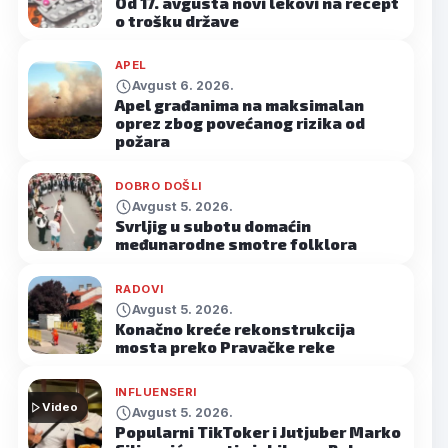
Od 17. avgusta novi lekovi na recept
o trošku države
APEL
Avgust 6. 2026.
Apel građanima na maksimalan
oprez zbog povećanog rizika od
požara
DOBRO DOŠLI
Avgust 5. 2026.
Svrljig u subotu domaćin
međunarodne smotre folklora
RADOVI
Avgust 5. 2026.
Konačno kreće rekonstrukcija
mosta preko Pravačke reke
INFLUENSERI
Video
Avgust 5. 2026.
Popularni TikToker i Jutjuber Marko