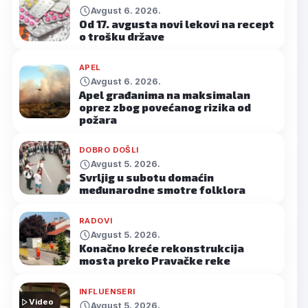
Avgust 6. 2026.
Od 17. avgusta novi lekovi na recept
o trošku države
APEL
Avgust 6. 2026.
Apel građanima na maksimalan
oprez zbog povećanog rizika od
požara
DOBRO DOŠLI
Avgust 5. 2026.
Svrljig u subotu domaćin
međunarodne smotre folklora
RADOVI
Avgust 5. 2026.
Konačno kreće rekonstrukcija
mosta preko Pravačke reke
INFLUENSERI
Video
Avgust 5. 2026.