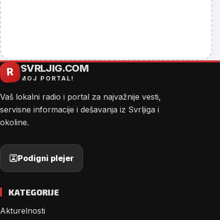
SVRLJIG.COM
R
MOJ PORTAL!
Vaš lokalni radio i portal za najvažnije vesti,
servisne informacije i dešavanja iz Svrljiga i
okoline.
Podigni plejer
KATEGORIJE
Akturelnosti