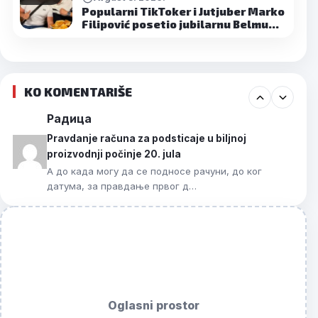
Popularni TikToker i Jutjuber Marko
Filipović posetio jubilarnu Belmu…
KO KOMENTARIŠE
Радица
Pravdanje računa za podsticaje u biljnoj
proizvodnji počinje 20. jula
А до када могу да се подносе рачуни, до ког
датума, за правдање првог д…
Oglasni prostor