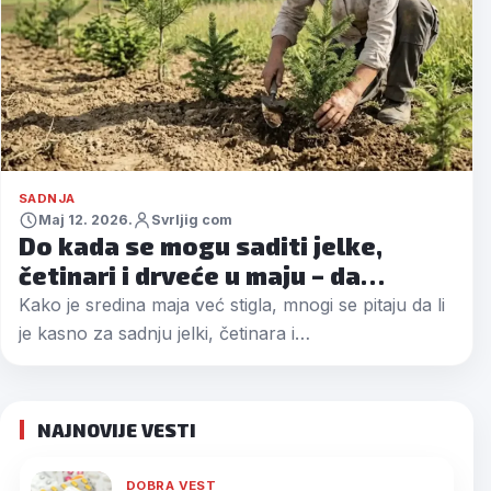
SADNJA
Maj 12. 2026.
Svrljig com
Do kada se mogu saditi jelke,
četinari i drveće u maju – da…
Kako je sredina maja već stigla, mnogi se pitaju da li
je kasno za sadnju jelki, četinara i…
NAJNOVIJE VESTI
DOBRA VEST