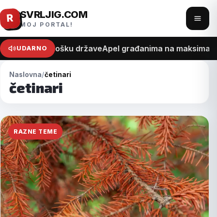
SVRLJIG.COM
Pređi
R
Otvo
MOJ PORTAL!
na
meni
sadržaj
na recept o trošku države
Apel građanima na maksimalan o
UDARNO
Naslovna
četinari
četinari
RAZNE TEME