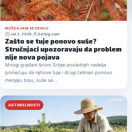
MOŽDA VAM SE DESILO
Jul 2. 2026.
Svrljig com
Zašto se tuje ponovo suše?
Stručnjaci upozoravaju da problem
nije nova pojava
Mnogi građani širom Srbije poslednjih nedelja
primećuju da njihove tuje i drugi četinari ponovo
menjaju boju, suše se…
AKTURELNOSTI