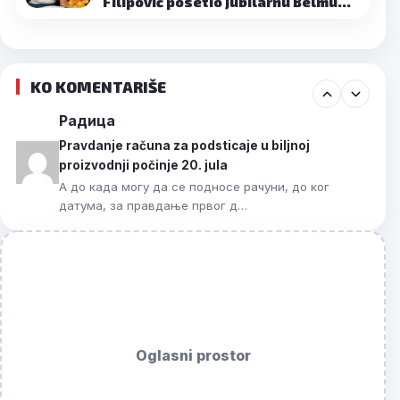
Filipović posetio jubilarnu Belmu…
KO KOMENTARIŠE
Радица
Pravdanje računa za podsticaje u biljnoj
proizvodnji počinje 20. jula
А до када могу да се подносе рачуни, до ког
датума, за правдање првог д…
Oglasni prostor