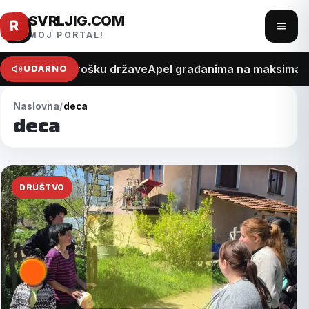
SVRLJIG.COM
Pređi
R
Otvo
MOJ PORTAL!
na
meni
sadržaj
na recept o trošku države
Apel građanima na maksimalan 
UDARNO
Naslovna
deca
deca
DRUŠTVO