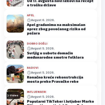
Od 17. avgusta novi lekovi na recept
o trošku države
APEL
Avgust 6. 2026.
Apel građanima na maksimalan
oprez zbog povećanog rizika od
požara
DOBRO DOŠLI
Avgust 5. 2026.
Svrljig u subotu domaćin
međunarodne smotre folklora
RADOVI
Avgust 5. 2026.
Konačno kreće rekonstrukcija
mosta preko Pravačke reke
INFLUENSERI
Video
Avgust 5. 2026.
Popularni TikToker i Jutjuber Marko