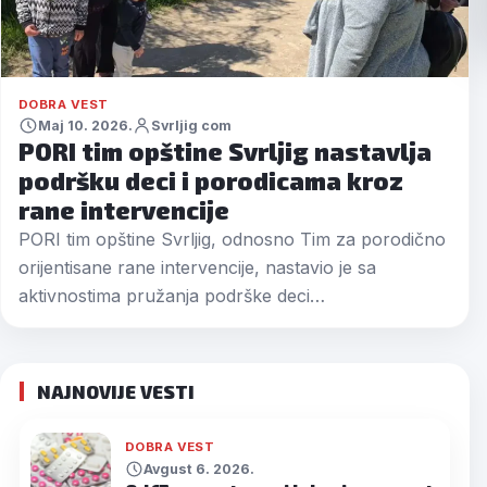
DOBRA VEST
Maj 10. 2026.
Svrljig com
PORI tim opštine Svrljig nastavlja
podršku deci i porodicama kroz
rane intervencije
PORI tim opštine Svrljig, odnosno Tim za porodično
orijentisane rane intervencije, nastavio je sa
aktivnostima pružanja podrške deci…
NAJNOVIJE VESTI
DOBRA VEST
Avgust 6. 2026.