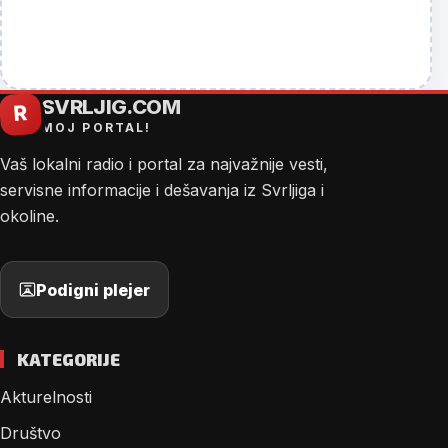
SVRLJIG.COM
R
MOJ PORTAL!
Vaš lokalni radio i portal za najvažnije vesti,
servisne informacije i dešavanja iz Svrljiga i
okoline.
Podigni plejer
KATEGORIJE
Akturelnosti
Društvo