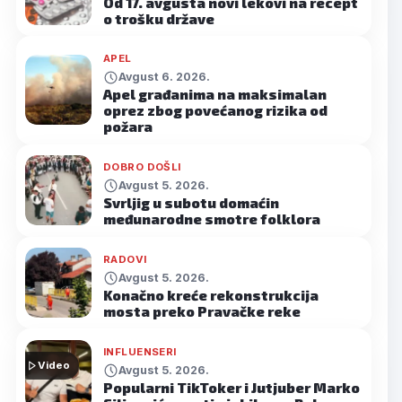
Od 17. avgusta novi lekovi na recept
o trošku države
APEL
Avgust 6. 2026.
Apel građanima na maksimalan
oprez zbog povećanog rizika od
požara
DOBRO DOŠLI
Avgust 5. 2026.
Svrljig u subotu domaćin
međunarodne smotre folklora
RADOVI
Avgust 5. 2026.
Konačno kreće rekonstrukcija
mosta preko Pravačke reke
INFLUENSERI
Video
Avgust 5. 2026.
Popularni TikToker i Jutjuber Marko