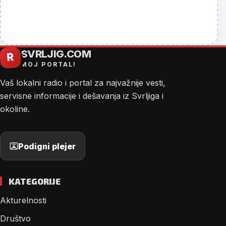
SVRLJIG.COM
R
MOJ PORTAL!
Vaš lokalni radio i portal za najvažnije vesti,
servisne informacije i dešavanja iz Svrljiga i
okoline.
Podigni plejer
KATEGORIJE
Akturelnosti
Društvo