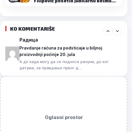
Filipović posetio jubilarnu Belmu…
KO KOMENTARIŠE
Радица
Pravdanje računa za podsticaje u biljnoj
proizvodnji počinje 20. jula
А до када могу да се подносе рачуни, до ког
датума, за правдање првог д…
Oglasni prostor