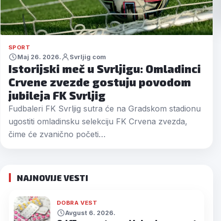
SPORT
Maj 26. 2026.
Svrljig com
Istorijski meč u Svrljigu: Omladinci
Crvene zvezde gostuju povodom
jubileja FK Svrljig
Fudbaleri FK Svrljig sutra će na Gradskom stadionu
ugostiti omladinsku selekciju FK Crvena zvezda,
čime će zvanično početi…
NAJNOVIJE VESTI
DOBRA VEST
Avgust 6. 2026.