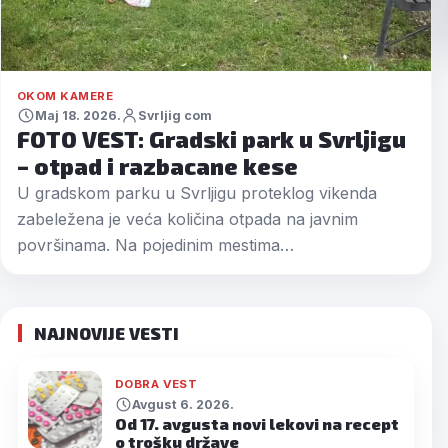
OKOM KAMERE
Maj 18. 2026.
Svrljig com
FOTO VEST: Gradski park u Svrljigu
– otpad i razbacane kese
U gradskom parku u Svrljigu proteklog vikenda
zabeležena je veća količina otpada na javnim
površinama. Na pojedinim mestima…
NAJNOVIJE VESTI
DOBRA VEST
Avgust 6. 2026.
Od 17. avgusta novi lekovi na recept
o trošku države