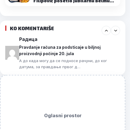
Filipović posetio jubilarnu Belmu…
KO KOMENTARIŠE
Радица
Pravdanje računa za podsticaje u biljnoj
proizvodnji počinje 20. jula
А до када могу да се подносе рачуни, до ког
датума, за правдање првог д…
Oglasni prostor