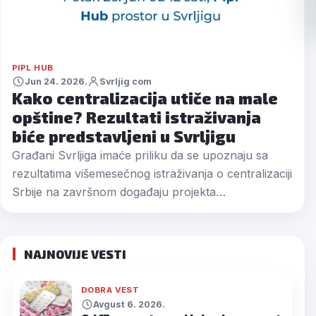
PIPL HUB
Jun 24. 2026.
Svrljig com
Kako centralizacija utiče na male
opštine? Rezultati istraživanja
biće predstavljeni u Svrljigu
Građani Svrljiga imaće priliku da se upoznaju sa
rezultatima višemesečnog istraživanja o centralizaciji
Srbije na završnom događaju projekta…
NAJNOVIJE VESTI
DOBRA VEST
Avgust 6. 2026.