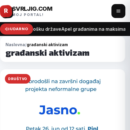
SVRLJIG.COM
Pređi
R
Otvo
MOJ PORTAL!
na
meni
sadržaj
na recept o trošku države
Apel građanima na maksimalan 
UDARNO
Naslovna
građanski aktivizam
građanski aktivizam
DRUŠTVO