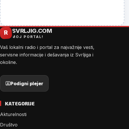
SVRLJIG.COM
R
MOJ PORTAL!
Vaš lokalni radio i portal za najvažnije vesti,
servisne informacije i dešavanja iz Svrljiga i
okoline.
Podigni plejer
KATEGORIJE
Akturelnosti
Društvo