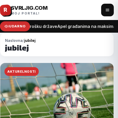
SVRLJIG.COM
Pređi
R
Otvo
MOJ PORTAL!
na
meni
sadržaj
 na recept o trošku države
Apel građanima na maksimalan
UDARNO
Naslovna
jubilej
jubilej
AKTURELNOSTI