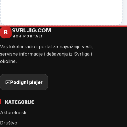
SVRLJIG.COM
R
MOJ PORTAL!
Vaš lokalni radio i portal za najvažnije vesti,
servisne informacije i dešavanja iz Svrljiga i
okoline.
Podigni plejer
KATEGORIJE
Akturelnosti
Društvo