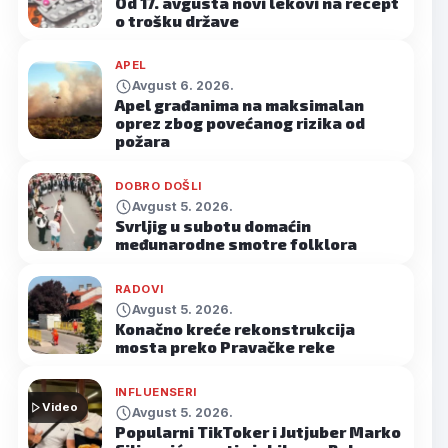
Od 17. avgusta novi lekovi na recept
o trošku države
APEL
Avgust 6. 2026.
Apel građanima na maksimalan
oprez zbog povećanog rizika od
požara
DOBRO DOŠLI
Avgust 5. 2026.
Svrljig u subotu domaćin
međunarodne smotre folklora
RADOVI
Avgust 5. 2026.
Konačno kreće rekonstrukcija
mosta preko Pravačke reke
INFLUENSERI
Video
Avgust 5. 2026.
Popularni TikToker i Jutjuber Marko