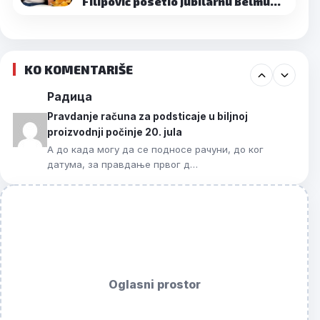
Filipović posetio jubilarnu Belmu…
KO KOMENTARIŠE
Радица
Pravdanje računa za podsticaje u biljnoj
proizvodnji počinje 20. jula
А до када могу да се подносе рачуни, до ког
датума, за правдање првог д…
Oglasni prostor