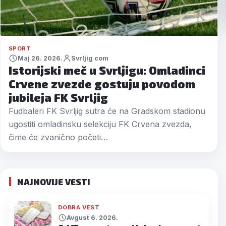
SPORT
Maj 26. 2026.
Svrljig com
Istorijski meč u Svrljigu: Omladinci
Crvene zvezde gostuju povodom
jubileja FK Svrljig
Fudbaleri FK Svrljig sutra će na Gradskom stadionu
ugostiti omladinsku selekciju FK Crvena zvezda,
čime će zvanično početi…
NAJNOVIJE VESTI
DOBRA VEST
Avgust 6. 2026.