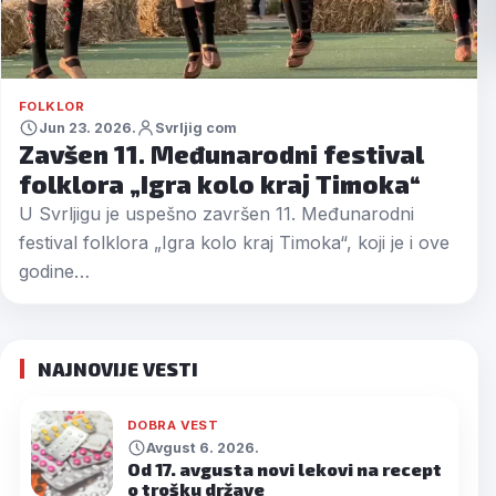
FOLKLOR
Jun 23. 2026.
Svrljig com
Zavšen 11. Međunarodni festival
folklora „Igra kolo kraj Timoka“
U Svrljigu je uspešno završen 11. Međunarodni
festival folklora „Igra kolo kraj Timoka“, koji je i ove
godine…
NAJNOVIJE VESTI
DOBRA VEST
Avgust 6. 2026.
Od 17. avgusta novi lekovi na recept
o trošku države