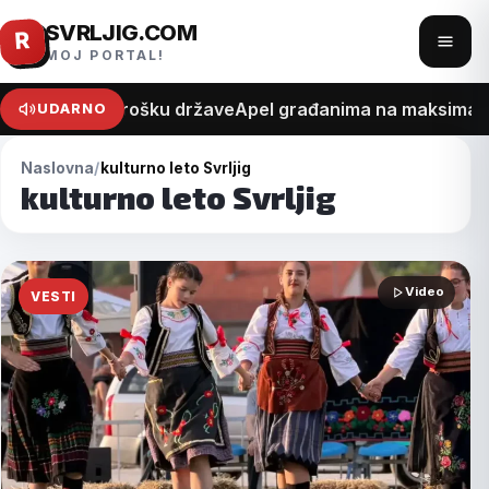
SVRLJIG.COM
Pređi
R
Otvo
MOJ PORTAL!
na
meni
sadržaj
 na recept o trošku države
Apel građanima na maksimalan 
UDARNO
Naslovna
kulturno leto Svrljig
kulturno leto Svrljig
Video
VESTI