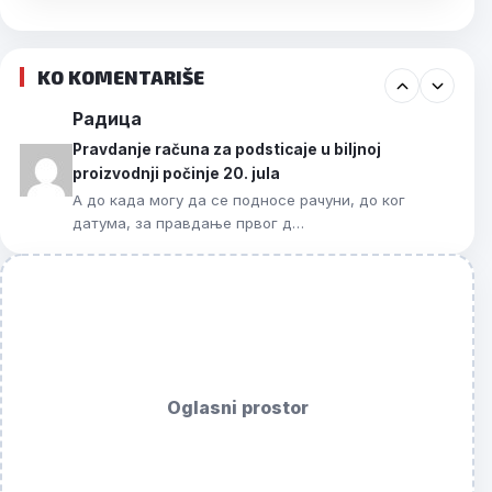
KO KOMENTARIŠE
Радица
Pravdanje računa za podsticaje u biljnoj
proizvodnji počinje 20. jula
А до када могу да се подносе рачуни, до ког
датума, за правдање првог д…
Oglasni prostor