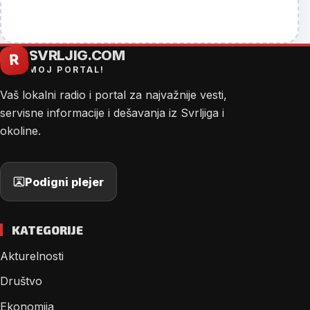
SVRLJIG.COM
R
MOJ PORTAL!
Vaš lokalni radio i portal za najvažnije vesti,
servisne informacije i dešavanja iz Svrljiga i
okoline.
Podigni plejer
KATEGORIJE
Akturelnosti
Društvo
Ekonomija