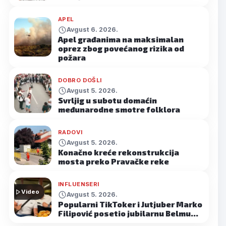
APEL
Avgust 6. 2026.
Apel građanima na maksimalan
oprez zbog povećanog rizika od
požara
DOBRO DOŠLI
Avgust 5. 2026.
Svrljig u subotu domaćin
međunarodne smotre folklora
RADOVI
Avgust 5. 2026.
Konačno kreće rekonstrukcija
mosta preko Pravačke reke
INFLUENSERI
Video
Avgust 5. 2026.
Popularni TikToker i Jutjuber Marko
Filipović posetio jubilarnu Belmu…