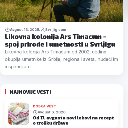
Avgust 13. 2025.
Svrljig com
Likovna kolonija Ars Timacum –
spoj prirode i umetnosti u Svrljigu
Likovna kolonija Ars Timacum od 2002. godine
okuplja umetnike iz Srbije, regiona i sveta, nudeći im
inspiraciju u…
NAJNOVIJE VESTI
DOBRA VEST
Avgust 6. 2026.
Od 17. avgusta novi lekovi na recept
o trošku države