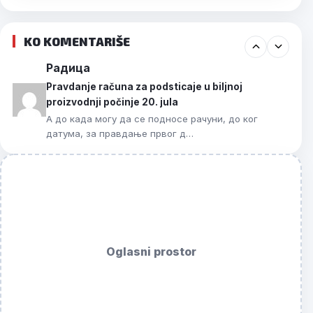
KO KOMENTARIŠE
Радица
Pravdanje računa za podsticaje u biljnoj
proizvodnji počinje 20. jula
А до када могу да се подносе рачуни, до ког
датума, за правдање првог д…
Oglasni prostor