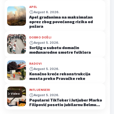
APEL
Avgust 6. 2026.
Apel građanima na maksimalan
oprez zbog povećanog rizika od
požara
DOBRO DOŠLI
Avgust 5. 2026.
Svrljig u subotu domaćin
međunarodne smotre folklora
RADOVI
Avgust 5. 2026.
Konačno kreće rekonstrukcija
mosta preko Pravačke reke
INFLUENSERI
Video
Avgust 5. 2026.
Popularni TikToker i Jutjuber Marko
Filipović posetio jubilarnu Belmu…