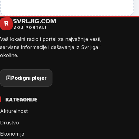
SVRLJIG.COM
R
MOJ PORTAL!
Vaš lokalni radio i portal za najvažnije vesti,
servisne informacije i dešavanja iz Svrljiga i
okoline.
Podigni plejer
KATEGORIJE
Akturelnosti
Društvo
Ekonomija