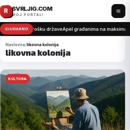
SVRLJIG.COM
Pređi
R
Otvo
MOJ PORTAL!
na
meni
sadržaj
 na recept o trošku države
Apel građanima na maksimalan 
UDARNO
Naslovna
likovna kolonija
likovna kolonija
KULTURA