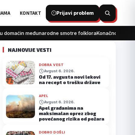
Prijavi problem
NAMA
KONTAKT
Otvori
pretragu
 domaćin međunarodne smotre folklora
Konačno kreće reko
NAJNOVIJE VESTI
DOBRA VEST
Avgust 6. 2026.
Od 17. avgusta novi lekovi
na recept o trošku države
APEL
Avgust 6. 2026.
Apel građanima na
maksimalan oprez zbog
povećanog rizika od požara
DOBRO DOŠLI