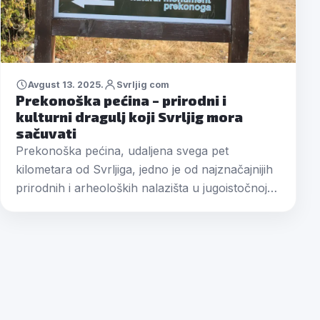
Avgust 13. 2025.
Svrljig com
Prekonoška pećina – prirodni i
kulturni dragulj koji Svrljig mora
sačuvati
Prekonoška pećina, udaljena svega pet
kilometara od Svrljiga, jedno je od najznačajnijih
prirodnih i arheoloških nalazišta u jugoistočnoj…