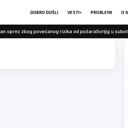
DOBRO DOŠLI
VESTI
PROBLEMI
O 
oprez zbog povećanog rizika od požara
Svrljig u subotu