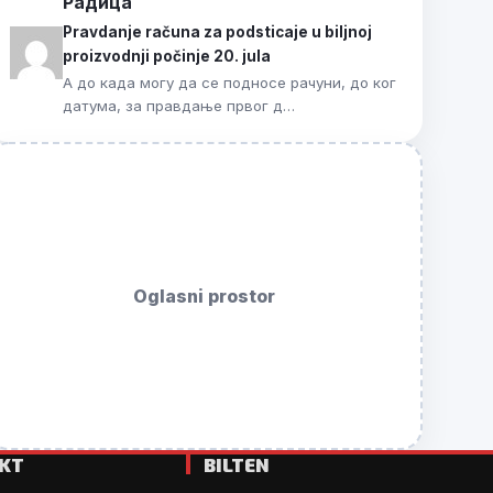
Радица
Pravdanje računa za podsticaje u biljnoj
proizvodnji počinje 20. jula
А до када могу да се подносе рачуни, до ког
датума, за правдање првог д…
Oglasni prostor
KT
BILTEN