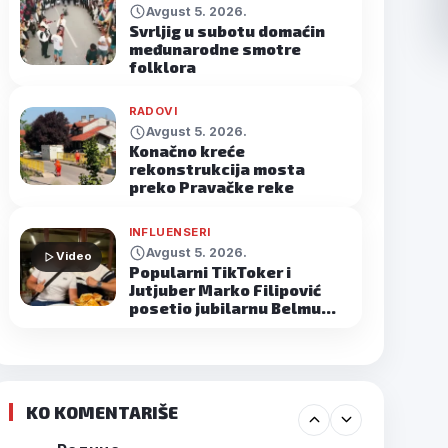
Avgust 5. 2026.
Svrljig u subotu domaćin
međunarodne smotre
folklora
RADOVI
Avgust 5. 2026.
Konačno kreće
rekonstrukcija mosta
preko Pravačke reke
INFLUENSERI
Avgust 5. 2026.
Video
Popularni TikToker i
Jutjuber Marko Filipović
posetio jubilarnu Belmu…
KO KOMENTARIŠE