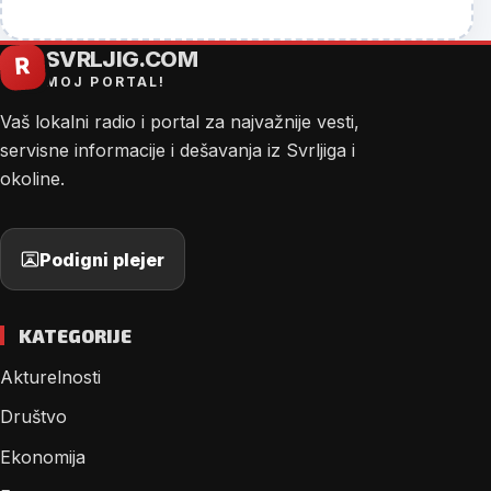
SVRLJIG.COM
R
MOJ PORTAL!
Vaš lokalni radio i portal za najvažnije vesti,
servisne informacije i dešavanja iz Svrljiga i
okoline.
Podigni plejer
KATEGORIJE
Akturelnosti
Društvo
Ekonomija