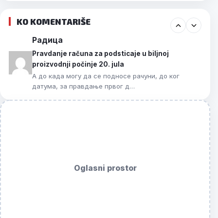
KO KOMENTARIŠE
Радица
Pravdanje računa za podsticaje u biljnoj
proizvodnji počinje 20. jula
А до када могу да се подносе рачуни, до ког
датума, за правдање првог д…
Oglasni prostor