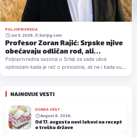
POLJOPRIVREDA
Jul 5. 2026.
Svrljig com
Profesor Zoran Rajić: Srpske njive
obećavaju odličan rod, ali…
Poljoprivredna sezona u Srbiji za sada uliva
optimizam kada je reč o prinosima, ali ne i kada su…
NAJNOVIJE VESTI
DOBRA VEST
Avgust 6. 2026.
Od 17. avgusta novi lekovi na recept
o trošku države