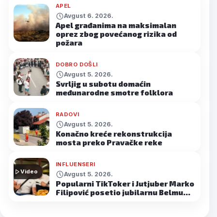
APEL
Avgust 6. 2026.
Apel građanima na maksimalan
oprez zbog povećanog rizika od
požara
DOBRO DOŠLI
Avgust 5. 2026.
Svrljig u subotu domaćin
međunarodne smotre folklora
RADOVI
Avgust 5. 2026.
Konačno kreće rekonstrukcija
mosta preko Pravačke reke
INFLUENSERI
Video
Avgust 5. 2026.
Popularni TikToker i Jutjuber Marko
Filipović posetio jubilarnu Belmu…