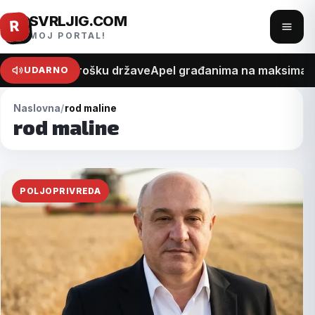
SVRLJIG.COM
Pređi
R
Otvo
MOJ PORTAL!
na
meni
sadržaj
na recept o trošku države
Apel građanima na maksimalan 
UDARNO
Naslovna
rod maline
rod maline
POLJOPRIVREDA