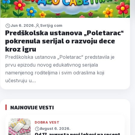
Jun 6. 2026.
Svrljig com
Predškolska ustanova „Poletarac“
pokrenula serijal o razvoju dece
kroz igru
Predškolska ustanova „Poletarac“ predstavila je
prvu epizodu novog edukativnog serijala
namenjenog roditeljima i svim odraslima koji
učestvuju u…
NAJNOVIJE VESTI
DOBRA VEST
Avgust 6. 2026.
Od 17. avgusta novi lekovi na recept