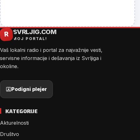
SVRLJIG.COM
R
MOJ PORTAL!
Vaš lokalni radio i portal za najvažnije vesti,
servisne informacije i dešavanja iz Svrljiga i
okoline.
Podigni plejer
KATEGORIJE
Akturelnosti
Društvo