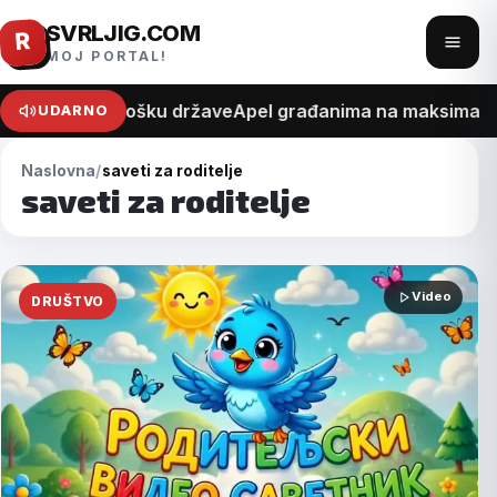
SVRLJIG.COM
Pređi
R
Otvo
MOJ PORTAL!
na
meni
sadržaj
na recept o trošku države
Apel građanima na maksimalan o
UDARNO
Naslovna
saveti za roditelje
saveti za roditelje
Video
DRUŠTVO