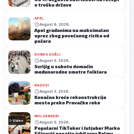
o trošku države
APEL
Avgust 6. 2026.
Apel građanima na maksimalan
oprez zbog povećanog rizika od
požara
DOBRO DOŠLI
Avgust 5. 2026.
Svrljig u subotu domaćin
međunarodne smotre folklora
RADOVI
Avgust 5. 2026.
Konačno kreće rekonstrukcija
mosta preko Pravačke reke
INFLUENSERI
Video
Avgust 5. 2026.
Popularni TikToker i Jutjuber Marko
Filipović posetio jubilarnu Belmu…