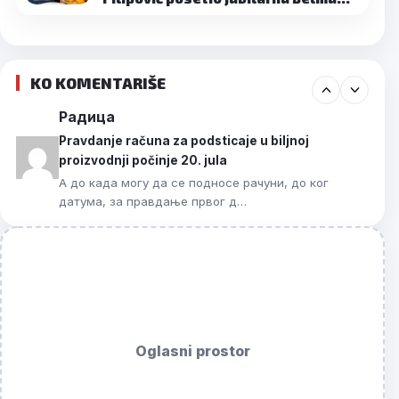
KO KOMENTARIŠE
Радица
Pravdanje računa za podsticaje u biljnoj
proizvodnji počinje 20. jula
А до када могу да се подносе рачуни, до ког
датума, за правдање првог д…
Oglasni prostor