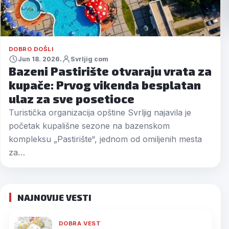
DOBRO DOŠLI
Jun 18. 2026.
Svrljig com
Bazeni Pastirište otvaraju vrata za
kupače: Prvog vikenda besplatan
ulaz za sve posetioce
Turistička organizacija opštine Svrljig najavila je
početak kupališne sezone na bazenskom
kompleksu „Pastirište“, jednom od omiljenih mesta
za…
NAJNOVIJE VESTI
DOBRA VEST