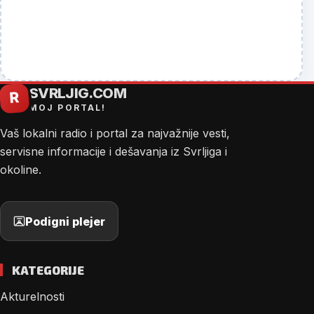
SVRLJIG.COM
R
MOJ PORTAL!
Vaš lokalni radio i portal za najvažnije vesti,
servisne informacije i dešavanja iz Svrljiga i
okoline.
Podigni plejer
KATEGORIJE
Akturelnosti