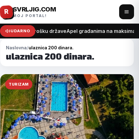
SVRLJIG.COM
Pređi
R
Otvo
MOJ PORTAL!
na
meni
sadržaj
na recept o trošku države
Apel građanima na maksimalan 
UDARNO
Naslovna
ulaznica 200 dinara.
ulaznica 200 dinara.
TURIZAM