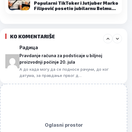
Popularni TikToker i Jutjuber Marko
Filipović posetio jubilarnu Belmu…
KO KOMENTARIŠE
Радица
Pravdanje računa za podsticaje u biljnoj
proizvodnji počinje 20. jula
А до када могу да се подносе рачуни, до ког
датума, за правдање првог д…
Oglasni prostor