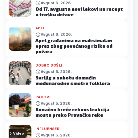
Avgust 6. 2026.
Od 17. avgusta novi lekovi na recept
o trošku države
APEL
Avgust 6. 2026.
Apel građanima na maksimalan
oprez zbog povećanog rizika od
požara
DOBRO DOŠLI
Avgust 5. 2026.
Svrljig u subotu domaćin
međunarodne smotre folklora
RADOVI
Avgust 5. 2026.
Konačno kreće rekonstrukcija
mosta preko Pravačke reke
INFLUENSERI
Video
Avgust 5. 2026.