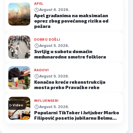
APEL
Avgust 6. 2026.
Apel građanima na maksimalan
oprez zbog povećanog rizika od
požara
DOBRO DOŠLI
Avgust 5. 2026.
Svrljig u subotu domaćin
međunarodne smotre folklora
RADOVI
Avgust 5. 2026.
Konačno kreće rekonstrukcija
mosta preko Pravačke reke
INFLUENSERI
Video
Avgust 5. 2026.
Popularni TikToker i Jutjuber Marko
Filipović posetio jubilarnu Belmu…