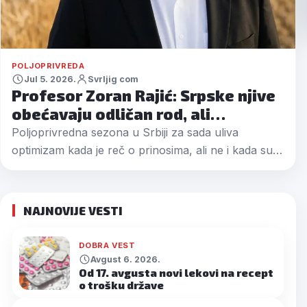
POLJOPRIVREDA
Jul 5. 2026.
Svrljig com
Profesor Zoran Rajić: Srpske njive
obećavaju odličan rod, ali…
Poljoprivredna sezona u Srbiji za sada uliva
optimizam kada je reč o prinosima, ali ne i kada su…
NAJNOVIJE VESTI
DOBRA VEST
Avgust 6. 2026.
Od 17. avgusta novi lekovi na recept
o trošku države