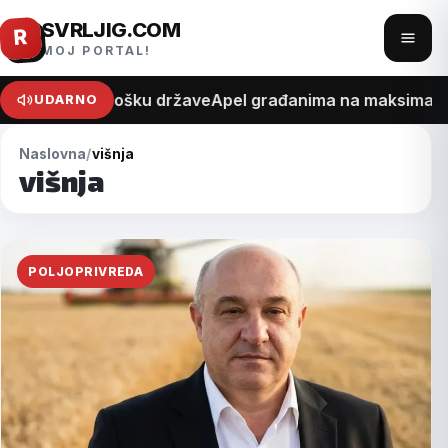
SVRLJIG.COM
Pređi
R
Otvo
MOJ PORTAL!
na
meni
sadržaj
na recept o trošku države
Apel građanima na maksimalan 
UDARNO
Naslovna
višnja
višnja
POLJOPRIVREDA