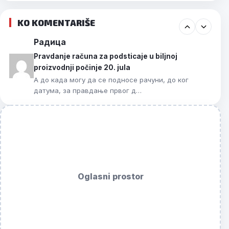
KO KOMENTARIŠE
Радица
Pravdanje računa za podsticaje u biljnoj
proizvodnji počinje 20. jula
А до када могу да се подносе рачуни, до ког
датума, за правдање првог д…
Oglasni prostor