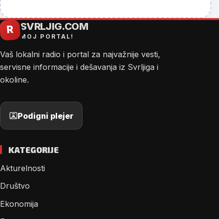
SVRLJIG.COM
R
MOJ PORTAL!
Vaš lokalni radio i portal za najvažnije vesti,
servisne informacije i dešavanja iz Svrljiga i
okoline.
Podigni plejer
KATEGORIJE
Akturelnosti
Društvo
Ekonomija