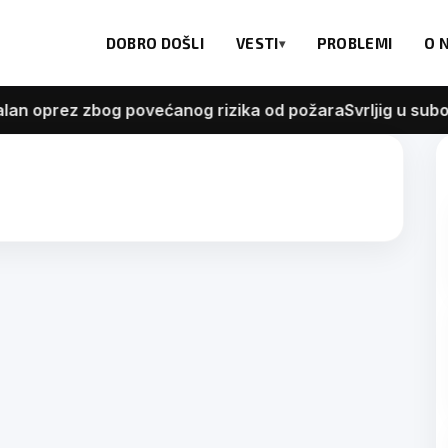
DOBRO DOŠLI
VESTI
PROBLEMI
O 
 oprez zbog povećanog rizika od požara
Svrljig u subot