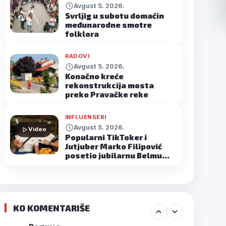
Avgust 5. 2026.
Svrljig u subotu domaćin
međunarodne smotre
folklora
RADOVI
Avgust 5. 2026.
Konačno kreće
rekonstrukcija mosta
preko Pravačke reke
INFLUENSERI
Avgust 5. 2026.
Video
Popularni TikToker i
Jutjuber Marko Filipović
posetio jubilarnu Belmu…
KO KOMENTARIŠE