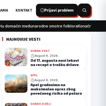
Prijavi problem
NAMA
KONTAKT
Otvori
pretragu
u domaćin međunarodne smotre folklora
Konačno kreće re
NAJNOVIJE VESTI
DOBRA VEST
Avgust 6. 2026.
Od 17. avgusta novi lekovi
na recept o trošku države
APEL
Avgust 6. 2026.
Apel građanima na
maksimalan oprez zbog
povećanog rizika od požara
DOBRO DOŠLI