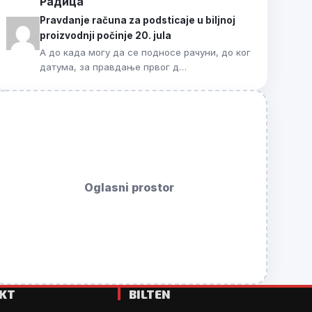
Радица
Pravdanje računa za podsticaje u biljnoj
proizvodnji počinje 20. jula
А до када могу да се подносе рачуни, до ког
датума, за правдање првог д…
Oglasni prostor
KT
BILTEN