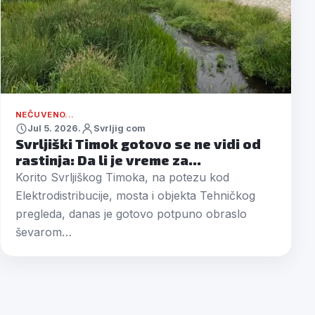
NEČUVENO...
Jul 5. 2026.
Svrljig com
Svrljiški Timok gotovo se ne vidi od
rastinja: Da li je vreme za…
Korito Svrljiškog Timoka, na potezu kod
Elektrodistribucije, mosta i objekta Tehničkog
pregleda, danas je gotovo potpuno obraslo
ševarom…