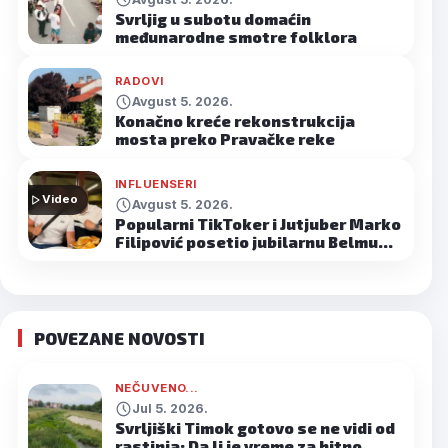
Svrljig u subotu domaćin
međunarodne smotre folklora
RADOVI
Avgust 5. 2026.
Konačno kreće rekonstrukcija
mosta preko Pravačke reke
INFLUENSERI
Video
Avgust 5. 2026.
Popularni TikToker i Jutjuber Marko
Filipović posetio jubilarnu Belmu…
POVEZANE NOVOSTI
NEČUVENO...
Jul 5. 2026.
Svrljiški Timok gotovo se ne vidi od
rastinja: Da li je vreme za hitno