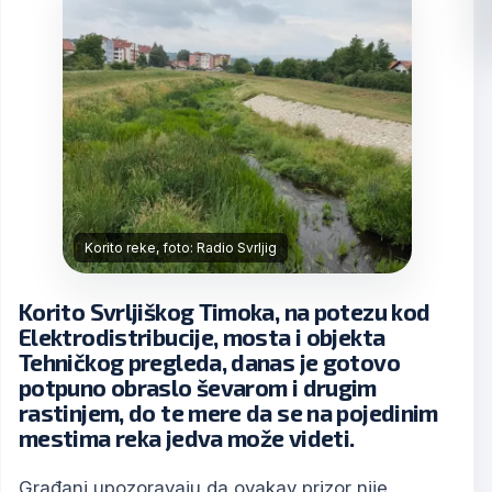
Korito reke, foto: Radio Svrljig
Korito Svrljiškog Timoka, na potezu kod
Elektrodistribucije, mosta i objekta
Tehničkog pregleda, danas je gotovo
potpuno obraslo ševarom i drugim
rastinjem, do te mere da se na pojedinim
mestima reka jedva može videti.
Građani upozoravaju da ovakav prizor nije