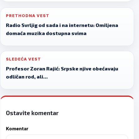
Post
PRETHODNA VEST
navigation
Radio Svrljig od sada i na internetu: Omiljena
domaća muzika dostupna svima
SLEDEĆA VEST
Profesor Zoran Rajić: Srpske njive obećavaju
odličan rod, ali…
Ostavite komentar
Komentar