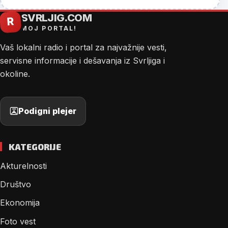
SVRLJIG.COM
R
MOJ PORTAL!
Vaš lokalni radio i portal za najvažnije vesti,
servisne informacije i dešavanja iz Svrljiga i
okoline.
Podigni plejer
KATEGORIJE
Akturelnosti
Društvo
Ekonomija
Foto vest