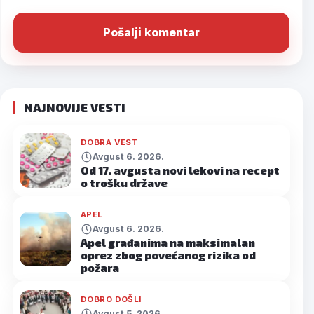
NAJNOVIJE VESTI
DOBRA VEST
Avgust 6. 2026.
Od 17. avgusta novi lekovi na recept
o trošku države
APEL
Avgust 6. 2026.
Apel građanima na maksimalan
oprez zbog povećanog rizika od
požara
DOBRO DOŠLI
Avgust 5. 2026.