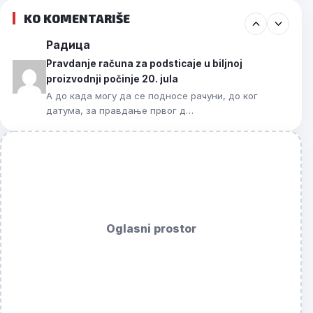
KO KOMENTARIŠE
Радица
Pravdanje računa za podsticaje u biljnoj
proizvodnji počinje 20. jula
А до када могу да се подносе рачуни, до ког
датума, за правдање првог д…
Oglasni prostor