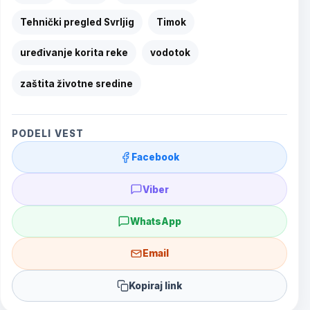
Tehnički pregled Svrljig
Timok
uređivanje korita reke
vodotok
zaštita životne sredine
PODELI VEST
Facebook
Viber
WhatsApp
Email
Kopiraj link