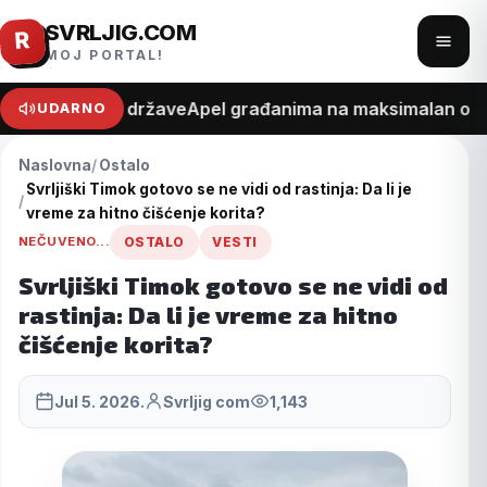
SVRLJIG.COM
Pređi
R
Otvo
MOJ PORTAL!
na
meni
sadržaj
pt o trošku države
Apel građanima na maksimalan oprez z
UDARNO
Naslovna
Ostalo
Svrljiški Timok gotovo se ne vidi od rastinja: Da li je
vreme za hitno čišćenje korita?
NEČUVENO...
OSTALO
VESTI
Svrljiški Timok gotovo se ne vidi od
rastinja: Da li je vreme za hitno
čišćenje korita?
Jul 5. 2026.
Svrljig com
1,143