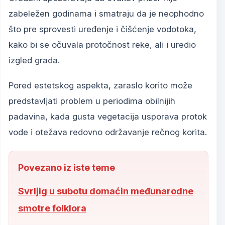
zabeležen godinama i smatraju da je neophodno
što pre sprovesti uređenje i čišćenje vodotoka,
kako bi se očuvala protočnost reke, ali i uredio
izgled grada.
Pored estetskog aspekta, zaraslo korito može
predstavljati problem u periodima obilnijih
padavina, kada gusta vegetacija usporava protok
vode i otežava redovno održavanje rečnog korita.
Povezano iz iste teme
Svrljig u subotu domaćin međunarodne
smotre folklora