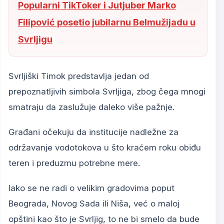
Popularni TikToker i Jutjuber Marko
Filipović posetio jubilarnu Belmužijadu u
Svrljigu
Svrljiški Timok predstavlja jedan od
prepoznatljivih simbola Svrljiga, zbog čega mnogi
smatraju da zaslužuje daleko više pažnje.
Građani očekuju da institucije nadležne za
održavanje vodotokova u što kraćem roku obiđu
teren i preduzmu potrebne mere.
Iako se ne radi o velikim gradovima poput
Beograda, Novog Sada ili Niša, već o maloj
opštini kao što je Svrljig, to ne bi smelo da bude