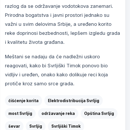
razlog da se održavanje vodotokova zanemari.
Prirodna bogatstva i javni prostori jednako su
važni u svim delovima Srbije, a uređeno korito
reke doprinosi bezbednosti, lepšem izgledu grada
i kvalitetu života građana.
Meštani se nadaju da će nadležni uskoro
reagovati, kako bi Svrljiški Timok ponovo bio
vidljiv i uređen, onako kako dolikuje reci koja
protiče kroz samo srce grada.
čišćenje korita
Elektrodistribucija Svrljig
most Svrljig
održavanje reka
Opština Svrljig
ševar
Svrljig
Svrljiški Timok