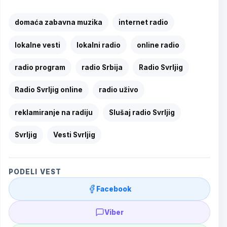
domaća zabavna muzika
internet radio
lokalne vesti
lokalni radio
online radio
radio program
radio Srbija
Radio Svrljig
Radio Svrljig online
radio uživo
reklamiranje na radiju
Slušaj radio Svrljig
Svrljig
Vesti Svrljig
PODELI VEST
Facebook
Viber