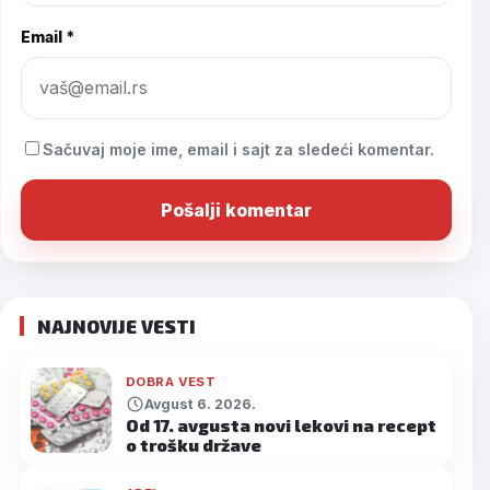
Email *
Sačuvaj moje ime, email i sajt za sledeći komentar.
NAJNOVIJE VESTI
DOBRA VEST
Avgust 6. 2026.
Od 17. avgusta novi lekovi na recept
o trošku države