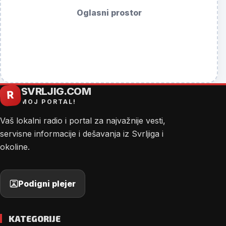
Oglasni prostor
SVRLJIG.COM
R
MOJ PORTAL!
Vaš lokalni radio i portal za najvažnije vesti,
servisne informacije i dešavanja iz Svrljiga i
okoline.
Podigni plejer
KATEGORIJE