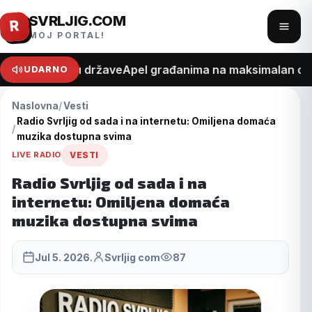
SVRLJIG.COM
Pređi
R
Otvo
MOJ PORTAL!
na
meni
sadržaj
ept o trošku države
Apel građanima na maksimalan oprez 
UDARNO
Naslovna
Vesti
Radio Svrljig od sada i na internetu: Omiljena domaća
muzika dostupna svima
LIVE RADIO
VESTI
Radio Svrljig od sada i na
internetu: Omiljena domaća
muzika dostupna svima
Jul 5. 2026.
Svrljig com
87