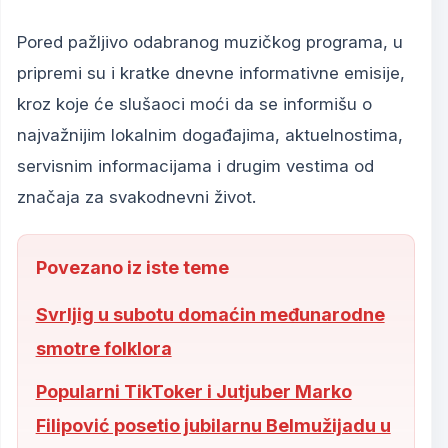
Pored pažljivo odabranog muzičkog programa, u
pripremi su i kratke dnevne informativne emisije,
kroz koje će slušaoci moći da se informišu o
najvažnijim lokalnim događajima, aktuelnostima,
servisnim informacijama i drugim vestima od
značaja za svakodnevni život.
Povezano iz iste teme
Svrljig u subotu domaćin međunarodne
smotre folklora
Popularni TikToker i Jutjuber Marko
Filipović posetio jubilarnu Belmužijadu u