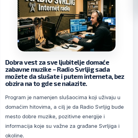
Dobra vest za sve ljubitelje domaće
zabavne muzike – Radio Svrljig sada
možete da slušate i putem interneta, bez
obzira na to gde se nalazite.
Program je namenjen slušaocima koji uživaju u
domaćim hitovima, a cilj je da Radio Svrljig bude
mesto dobre muzike, pozitivne energije i
informacija koje su važne za građane Svrljiga i
okoline.