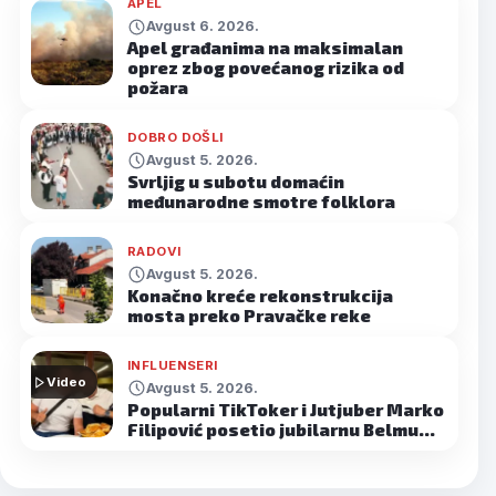
APEL
Avgust 6. 2026.
Apel građanima na maksimalan
oprez zbog povećanog rizika od
požara
DOBRO DOŠLI
Avgust 5. 2026.
Svrljig u subotu domaćin
međunarodne smotre folklora
RADOVI
Avgust 5. 2026.
Konačno kreće rekonstrukcija
mosta preko Pravačke reke
INFLUENSERI
Video
Avgust 5. 2026.
Popularni TikToker i Jutjuber Marko
Filipović posetio jubilarnu Belmu…