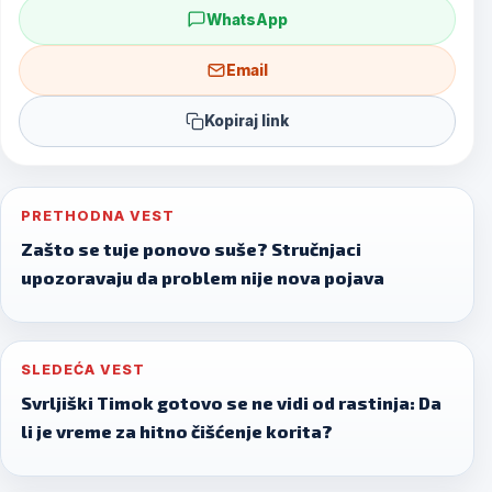
WhatsApp
Email
Kopiraj link
Post
PRETHODNA VEST
navigation
Zašto se tuje ponovo suše? Stručnjaci
upozoravaju da problem nije nova pojava
SLEDEĆA VEST
Svrljiški Timok gotovo se ne vidi od rastinja: Da
li je vreme za hitno čišćenje korita?