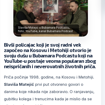
Slaviša Matejić u Bubamara Podcastu,
foto: YouTube, kanal Bubamara Podcast
Bivši policajac koji je svoj radni vek
započeo na Kosovu i Metohiji otvorio je
svoju dušu u Bubamara Podcastu koji na
YouTube-u postaje veoma popularan zbog
neispričanih i neverovatnih životnih priča.
Priča počinje 1998. godine, na Kosovu i Metohiji.
Slaviša Matejić
prvi put otvoreno govori o
danima koje nikada nije zaboravio. O ranjavanju,
gubitku kolega i trenucima kada je mislio da se