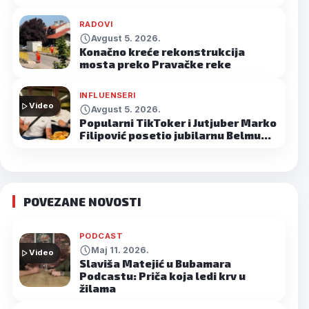
RADOVI
Avgust 5. 2026.
Konačno kreće rekonstrukcija
mosta preko Pravačke reke
INFLUENSERI
Video
Avgust 5. 2026.
Popularni TikToker i Jutjuber Marko
Filipović posetio jubilarnu Belmu…
POVEZANE NOVOSTI
PODCAST
Maj 11. 2026.
Video
Slaviša Matejić u Bubamara
Podcastu: Priča koja ledi krv u
žilama