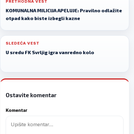
PRETHODNA VEST
navigation
KOMUNALNA MILICIJA APELUJE: Pravilno odlažite
otpad kako biste izbegli kazne
SLEDEĆA VEST
U sredu FK Svrljig igra vanredno kolo
Ostavite komentar
Komentar