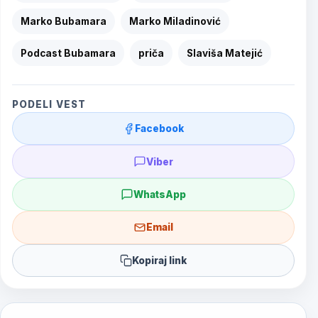
Marko Bubamara
Marko Miladinović
Podcast Bubamara
priča
Slaviša Matejić
PODELI VEST
Facebook
Viber
WhatsApp
Email
Kopiraj link
Post