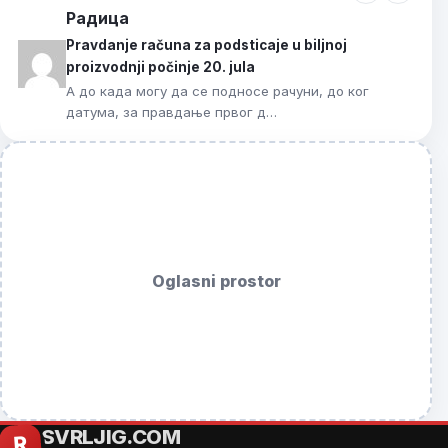
Радица
Pravdanje računa za podsticaje u biljnoj
proizvodnji počinje 20. jula
А до када могу да се подносе рачуни, до ког
датума, за правдање првог д…
Oglasni prostor
SVRLJIG.COM
R