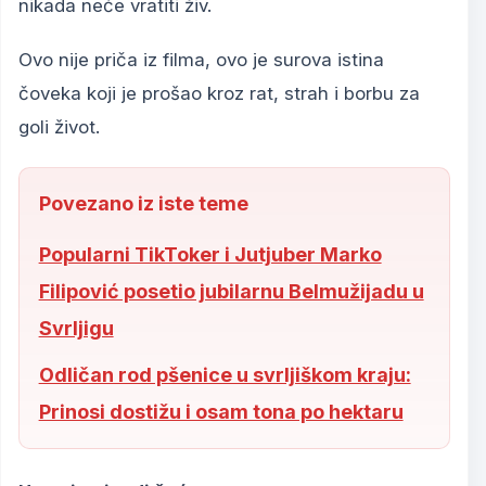
nikada neće vratiti živ.
Ovo nije priča iz filma, ovo je surova istina
čoveka koji je prošao kroz rat, strah i borbu za
goli život.
Povezano iz iste teme
Popularni TikToker i Jutjuber Marko
Filipović posetio jubilarnu Belmužijadu u
Svrljigu
Odličan rod pšenice u svrljiškom kraju:
Prinosi dostižu i osam tona po hektaru