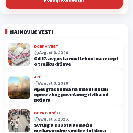
NAJNOVIJE VESTI
DOBRA VEST
Avgust 6. 2026.
Od 17. avgusta novi lekovi na recept
o trošku države
APEL
Avgust 6. 2026.
Apel građanima na maksimalan
oprez zbog povećanog rizika od
požara
DOBRO DOŠLI
Avgust 5. 2026.
Svrljig u subotu domaćin
međunarodne smotre folklora