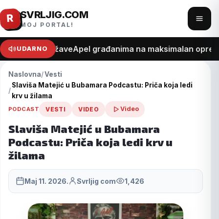
SVRLJIG.COM
Pređi
R
Otvo
MOJ PORTAL!
na
meni
sadržaj
 o trošku države
Apel građanima na maksimalan oprez zbo
UDARNO
Naslovna
Vesti
Slaviša Matejić u Bubamara Podcastu: Priča koja ledi
krv u žilama
Video
PODCAST
VESTI
VIDEO
Slaviša Matejić u Bubamara
Podcastu: Priča koja ledi krv u
žilama
Maj 11. 2026.
Svrljig com
1,426