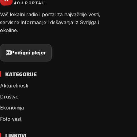
MOJ PORTAL!
Vaš lokalni radio i portal za najvažnije vesti,
servisne informacije i dešavanja iz Svrljiga i
okoline.
Podigni plejer
KATEGORIJE
Akturelnosti
Društvo
Ekonomija
Foto vest
LINKOVI