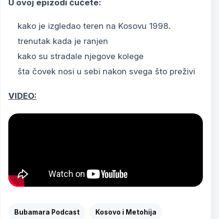
U ovoj epizodi čućete:
kako je izgledao teren na Kosovu 1998.
trenutak kada je ranjen
kako su stradale njegove kolege
šta čovek nosi u sebi nakon svega što preživi
VIDEO:
Bubamara Podcast
Kosovo i Metohija