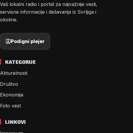
Vaš lokalni radio i portal za najvažnije vesti,
servisne informacije i dešavanja iz Svrljiga i
okoline.
Podigni plejer
KATEGORIJE
Akturelnosti
Društvo
Ekonomija
Foto vest
LINKOVI
Impresum