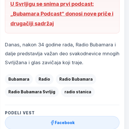
U Svrljigu se snima prvi podcast:
„Bubamara Podcast“ donosi nove priče i
drugačiji sadržaj
Danas, nakon 34 godine rada, Radio Bubamara i
dalje predstavlja važan deo svakodnevice mnogih
Svrljižana i glas zavičaja koji traje.
Bubamara
Radio
Radio Bubamara
Radio Bubamara Svrljig
radio stanica
PODELI VEST
Facebook