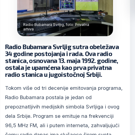
Radio Bubamara Svrljig, foto: Privatna
arhiva
Radio Bubamara Svrljig sutra obeležava
34 godine postojanja i rada. Ova radio
stanica, osnovana 13. maja 1992. godine,
ostala je upamćena kao prva privatna
radio stanica u jugoistočnoj Srbiji.
Tokom više od tri decenije emitovanja programa,
Radio Bubamara postala je jedan od
prepoznatljivih medijskih simbola Svrljiga i ovog
dela Srbije. Program se emituje na frekvenciji
96,5 MHz FM, ali i putem interneta, zahvaljujući
čemu radio danas ima slušaoce širom sveta.