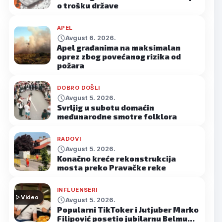
o trošku države
APEL
Avgust 6. 2026.
Apel građanima na maksimalan
oprez zbog povećanog rizika od
požara
DOBRO DOŠLI
Avgust 5. 2026.
Svrljig u subotu domaćin
međunarodne smotre folklora
RADOVI
Avgust 5. 2026.
Konačno kreće rekonstrukcija
mosta preko Pravačke reke
INFLUENSERI
Video
Avgust 5. 2026.
Popularni TikToker i Jutjuber Marko
Filipović posetio jubilarnu Belmu…