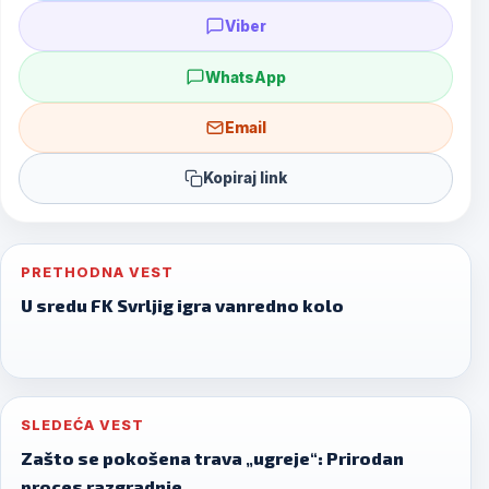
Viber
WhatsApp
Email
Kopiraj link
Post
PRETHODNA VEST
navigation
U sredu FK Svrljig igra vanredno kolo
SLEDEĆA VEST
Zašto se pokošena trava „ugreje“: Prirodan
proces razgradnje