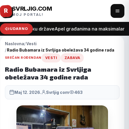
SVRLJIG.COM
Pređi
R
Otvo
MOJ PORTAL!
na
meni
sadržaj
ecept o trošku države
Apel građanima na maksimalan opre
UDARNO
Naslovna
Vesti
Radio Bubamara iz Svrljiga obeležava 34 godine rada
SREĆAN ROĐENDAN
VESTI
ZABAVA
Radio Bubamara iz Svrljiga
obeležava 34 godine rada
Maj 12. 2026.
Svrljig com
463