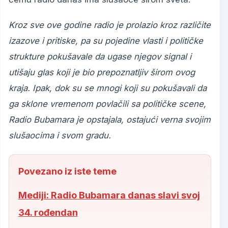
Kroz sve ove godine radio je prolazio kroz različite
izazove i pritiske, pa su pojedine vlasti i političke
strukture pokušavale da ugase njegov signal i
utišaju glas koji je bio prepoznatljiv širom ovog
kraja. Ipak, dok su se mnogi koji su pokušavali da
ga sklone vremenom povlačili sa političke scene,
Radio Bubamara je opstajala, ostajući verna svojim
slušaocima i svom gradu.
Povezano iz iste teme
Mediji: Radio Bubamara danas slavi svoj
34. rođendan