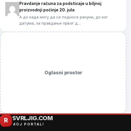
Pravdanje računa za podsticaje u biljnoj
proizvodnji počinje 20. jula
А до када могу да се подносе рачуни, до ког
датума, за правдање првог д…
Oglasni prostor
SVRLJIG.COM
R
MOJ PORTAL!