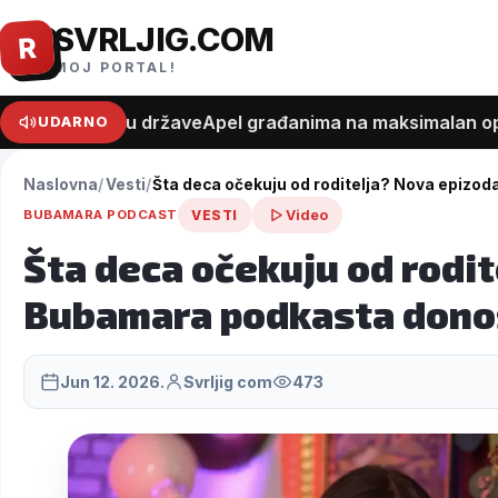
SVRLJIG.COM
Pređi
R
na
MOJ PORTAL!
sadržaj
t o trošku države
Apel građanima na maksimalan oprez zb
UDARNO
Naslovna
Vesti
Šta deca očekuju od roditelja? Nova epizo
Video
BUBAMARA PODCAST
VESTI
Šta deca očekuju od rodi
Bubamara podkasta donos
Jun 12. 2026.
Svrljig com
473