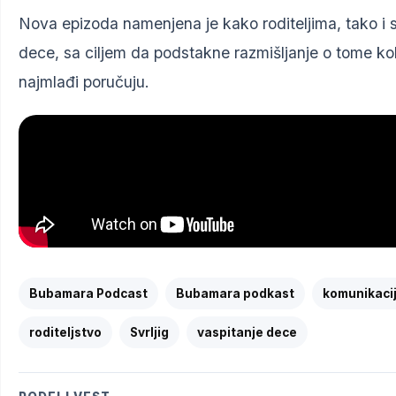
Nova epizoda namenjena je kako roditeljima, tako i s
dece, sa ciljem da podstakne razmišljanje o tome 
najmlađi poručuju.
Bubamara Podcast
Bubamara podkast
komunikaci
roditeljstvo
Svrljig
vaspitanje dece