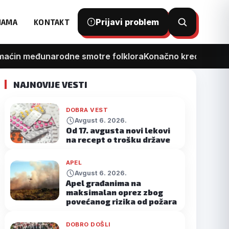
Prijavi problem
NAMA
KONTAKT
Otvori
pretragu
 međunarodne smotre folklora
Konačno kreće rekonstrukc
NAJNOVIJE VESTI
DOBRA VEST
Avgust 6. 2026.
Od 17. avgusta novi lekovi
na recept o trošku države
APEL
Avgust 6. 2026.
Apel građanima na
maksimalan oprez zbog
povećanog rizika od požara
DOBRO DOŠLI