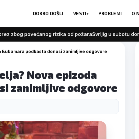
DOBRO DOŠLI
VESTI
PROBLEMI
O 
og povećanog rizika od požara
Svrljig u subotu domaćin
da Bubamara podkasta donosi zanimljive odgovore
telja? Nova epizoda
i zanimljive odgovore