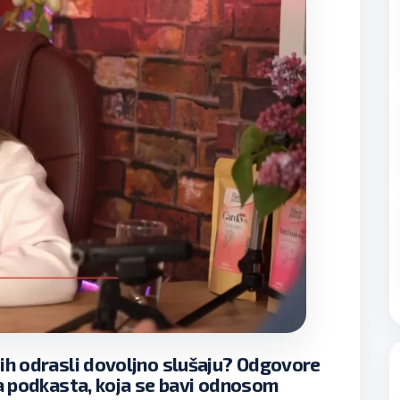
li ih odrasli dovoljno slušaju? Odgovore
a podkasta, koja se bavi odnosom