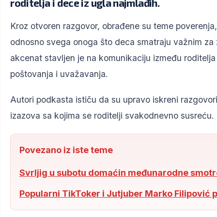
roditelja i dece iz ugla najmlađih.
Kroz otvoren razgovor, obrađene su teme poverenja
odnosno svega onoga što deca smatraju važnim za z
akcenat stavljen je na komunikaciju između roditelj
poštovanja i uvažavanja.
Autori podkasta ističu da su upravo iskreni razgovori
izazova sa kojima se roditelji svakodnevno susreću.
Povezano iz iste teme
Svrljig u subotu domaćin međunarodne smotre
Popularni TikToker i Jutjuber Marko Filipović 