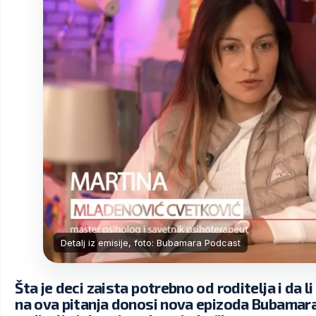
Detalj iz emisije, foto: Bubamara Podcast
Šta je deci zaista potrebno od roditelja i da 
na ova pitanja donosi nova epizoda Bubamar