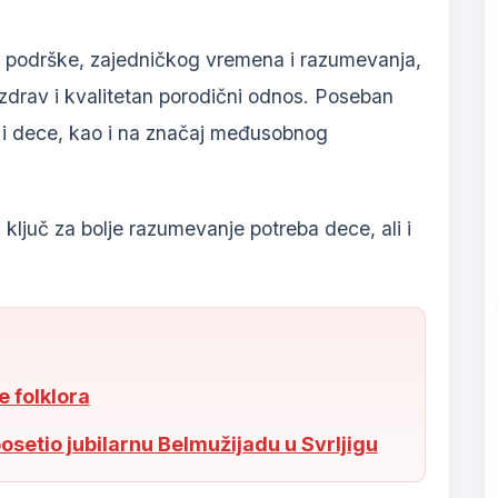
, podrške, zajedničkog vremena i razumevanja,
drav i kvalitetan porodični odnos. Poseban
a i dece, kao i na značaj međusobnog
 ključ za bolje razumevanje potreba dece, ali i
 folklora
posetio jubilarnu Belmužijadu u Svrljigu