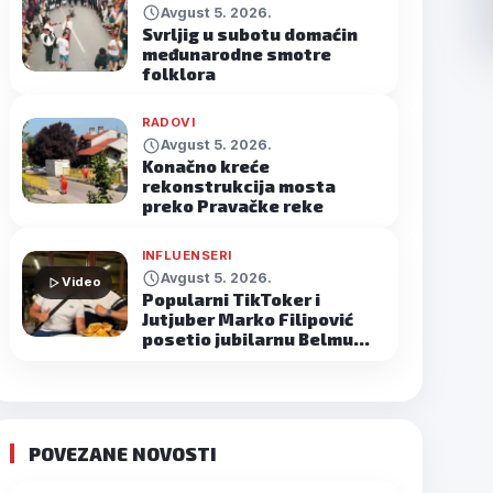
Avgust 5. 2026.
Svrljig u subotu domaćin
međunarodne smotre
folklora
RADOVI
Avgust 5. 2026.
Konačno kreće
rekonstrukcija mosta
preko Pravačke reke
INFLUENSERI
Avgust 5. 2026.
Video
Popularni TikToker i
Jutjuber Marko Filipović
posetio jubilarnu Belmu…
POVEZANE NOVOSTI