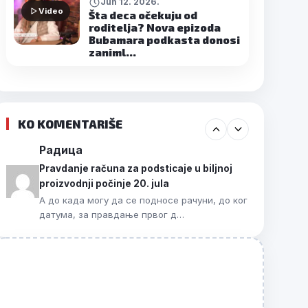
Jun 12. 2026.
Video
Šta deca očekuju od
roditelja? Nova epizoda
Bubamara podkasta donosi
zaniml…
KO KOMENTARIŠE
Радица
Pravdanje računa za podsticaje u biljnoj
proizvodnji počinje 20. jula
А до када могу да се подносе рачуни, до ког
датума, за правдање првог д…