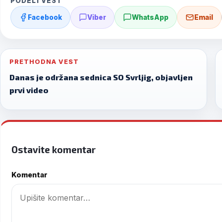
PODELI VEST
Facebook
Viber
WhatsApp
Email
Post
PRETHODNA VEST
navigation
Danas je održana sednica SO Svrljig, objavljen
prvi video
Ostavite komentar
Komentar