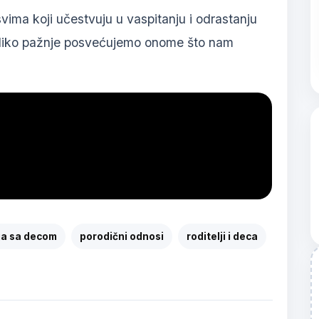
vima koji učestvuju u vaspitanju i odrastanju
koliko pažnje posvećujemo onome što nam
ja sa decom
porodični odnosi
roditelji i deca