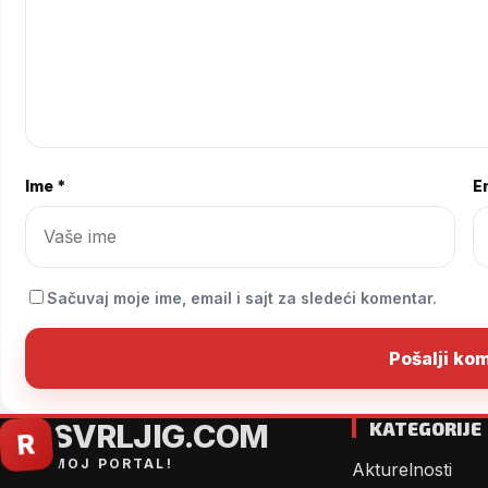
Ime *
Em
Sačuvaj moje ime, email i sajt za sledeći komentar.
SVRLJIG.COM
KATEGORIJE
R
MOJ PORTAL!
Akturelnosti