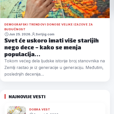
DEMOGRAFSKI TRENDOVI DONOSE VELIKE IZAZOVE ZA
BUDUĆNOST
Jun 25. 2026.
Svrljig com
Svet će uskoro imati više starijih
nego dece – kako se menja
populacija…
Tokom većeg dela ljudske istorije broj stanovnika na
Zemlji rastao je iz generacije u generaciju. Međutim,
poslednjih decenija…
NAJNOVIJE VESTI
DOBRA VEST