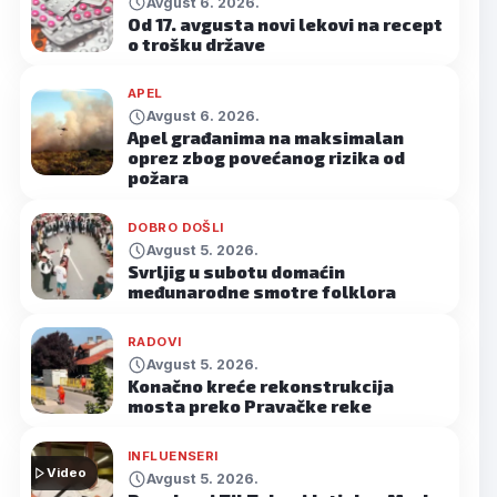
Avgust 6. 2026.
Od 17. avgusta novi lekovi na recept
o trošku države
APEL
Avgust 6. 2026.
Apel građanima na maksimalan
oprez zbog povećanog rizika od
požara
DOBRO DOŠLI
Avgust 5. 2026.
Svrljig u subotu domaćin
međunarodne smotre folklora
RADOVI
Avgust 5. 2026.
Konačno kreće rekonstrukcija
mosta preko Pravačke reke
INFLUENSERI
Video
Avgust 5. 2026.