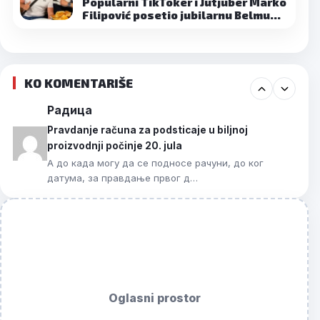
Popularni TikToker i Jutjuber Marko
Filipović posetio jubilarnu Belmu…
KO KOMENTARIŠE
Радица
Pravdanje računa za podsticaje u biljnoj
proizvodnji počinje 20. jula
А до када могу да се подносе рачуни, до ког
датума, за правдање првог д…
Oglasni prostor