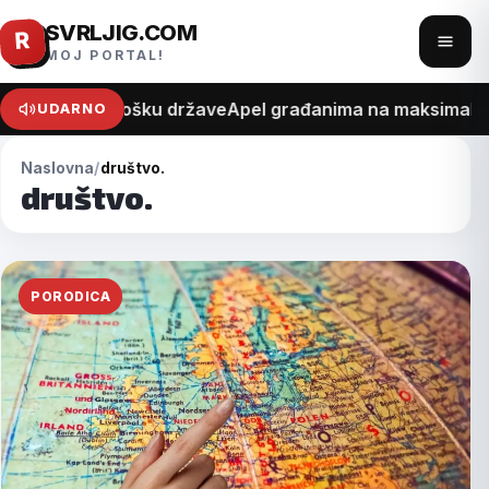
SVRLJIG.COM
Pređi
R
Otvo
MOJ PORTAL!
na
meni
sadržaj
na recept o trošku države
Apel građanima na maksimalan o
UDARNO
Naslovna
društvo.
društvo.
PORODICA