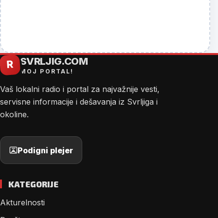
SVRLJIG.COM
R
MOJ PORTAL!
Vaš lokalni radio i portal za najvažnije vesti,
servisne informacije i dešavanja iz Svrljiga i
okoline.
Podigni plejer
KATEGORIJE
Akturelnosti